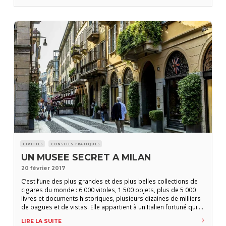
CIVETTES
CONSEILS PRATIQUES
UN MUSEE SECRET A MILAN
20 février 2017
C’est l’une des plus grandes et des plus belles collections de
cigares du monde : 6 000 vitoles, 1 500 objets, plus de 5 000
livres et documents historiques, plusieurs dizaines de milliers
de bagues et de vistas. Elle appartient à un Italien fortuné qui y
a consacré quinze ans de sa vie. Par Camille Sifer Cinquante
LIRE LA SUITE
ans d’histoire d’amour avec le cigare Paolo