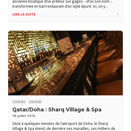
ancienne boutique d’un prêteur sur gages – d’où son nom -,
transformée en bar/restaurant d’un style épuré. Ici, on y
respecte le goût local pour les cigares vintage dans une
LIRE LA SUITE
ambiance chaleureuse. Alors pourquoi ne pas s’offrir le luxe
CIVETTES
CULTURE
Qatar/Doha : Sharq Village & Spa
18 juillet 2016
Situé à quelques minutes de l’aéroport de Doha, le Sharq
Village & Spa étend, de derrière ses murailles, ses milliers de