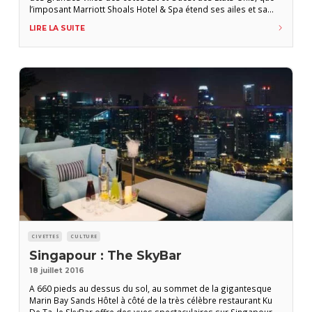
l’imposant Marriott Shoals Hotel & Spa étend ses ailes et sa
tour depuis maintenant dix ans. Un mastodonte de l’hôtellerie
LIRE LA SUITE
locale qui cache un bar, le Swampers, et
CIVETTES
CULTURE
Singapour : The SkyBar
18 juillet 2016
A 660 pieds au dessus du sol, au sommet de la gigantesque
Marin Bay Sands Hôtel à côté de la très célèbre restaurant Ku
De Ta, le SkyBar offre des vues spectaculaires sur Singapour