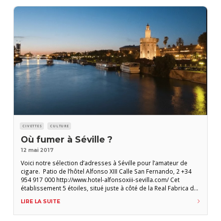
CIVETTES
CULTURE
Où fumer à Séville ?
12 mai 2017
Voici notre sélection d’adresses à Séville pour l’amateur de
cigare. Patio de l’hôtel Alfonso XIII Calle San Fernando, 2 +34
954 917 000 http://www.hotel-alfonsoxiii-sevilla.com/ Cet
établissement 5 étoiles, situé juste à côté de la Real Fabrica de
Tabacos (qui abrite désormais l’Université de Séville), est
LIRE LA SUITE
considéré comme le plus beau palace du sud de l’Espagne.
Son patio dans le plus