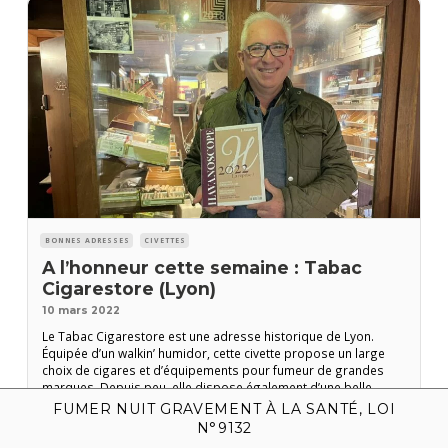
BONNES ADRESSES
CIVETTES
A l’honneur cette semaine : Tabac
Cigarestore (Lyon)
10 mars 2022
Le Tabac Cigarestore est une adresse historique de Lyon.
Équipée d’un walkin’ humidor, cette civette propose un large
choix de cigares et d’équipements pour fumeur de grandes
marques. Depuis peu, elle dispose également d’une belle
sélection de spiritueux pour agrémenter vos dégustions. Le
FUMER NUIT GRAVEMENT À LA SANTÉ, LOI
LIRE LA SUITE
patron Claude Gabet, est bien connu des clubs d’amateurs
N°9132
lyonnais et est toujours de bon conseil. Vous