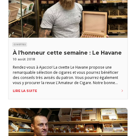
CIVETTES
À l’honneur cette semaine : Le Havane
10 août 2018
Rendez-vous à Ajaccio! La civette Le Havane propose une
remarquable sélection de cigares et vous pourrez bénéficier
des conseils très avisés du patron. Vous pourrez également
vous y procurer la revue L’Amateur de Cigare. Notre bonne
adresse de la semaine. LE HAVANE 4, cours Napoléon 20000
LIRE LA SUITE
Ajaccio Tél. : 04 95 21 55 34/09 62 09 51 44 tabac-le-
havane@wanadoo.fr Ouvert