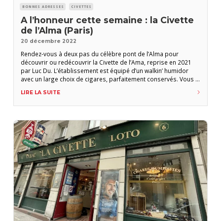
BONNES ADRESSES
CIVETTES
A l’honneur cette semaine : la Civette
de l’Alma (Paris)
20 décembre 2022
Rendez-vous à deux pas du célèbre pont de l’Alma pour
découvrir ou redécouvrir la Civette de l’Ama, reprise en 2021
par Luc Du. L’établissement est équipé d’un walkin’ humidor
avec un large choix de cigares, parfaitement conservés. Vous y
trouverez également des accessoires pour fumeur et vous
LIRE LA SUITE
pourrez également vous y procurer le magazine L’Amateur de
Cigare. • CIVETTE DE