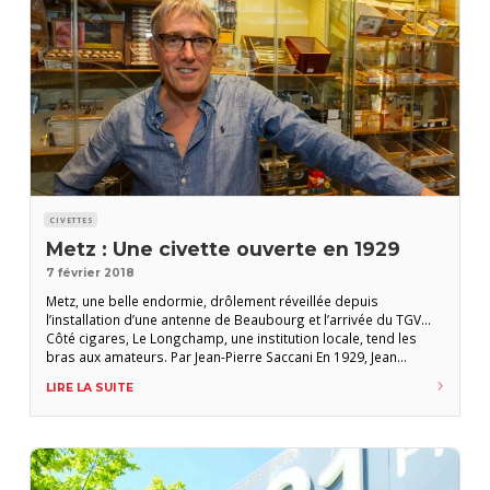
CIVETTES
Metz : Une civette ouverte en 1929
7 février 2018
Metz, une belle endormie, drôlement réveillée depuis
l’installation d’une antenne de Beaubourg et l’arrivée du TGV…
Côté cigares, Le Longchamp, une institution locale, tend les
bras aux amateurs. Par Jean-Pierre Saccani En 1929, Jean
Hufnagl ouvre un débit de tabac, La Maison de la Chance, juste
LIRE LA SUITE
à côté de la place Saint-Louis, un fleuron médiéval. Quelques
décennies plus tard, sa