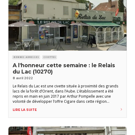
BONNES ADRESSES
CIVETTES
A l’honneur cette semaine : le Relais
du Lac (10270)
8 avril 2022
Le Relais du Lac est une civette située à proximité des grands
lacs de la forêt d’Orient, dans l’Aube. L’établissement a été
repris en main en juin 2017 par Arthur Pompelle avec une
volonté de développer l’offre Cigare dans cette région
touristique. Équipée aujourd’hui de deux armoires humidifiées,
LIRE LA SUITE
ce lieux est devenue une adresse qui compte pour les clients
locaux