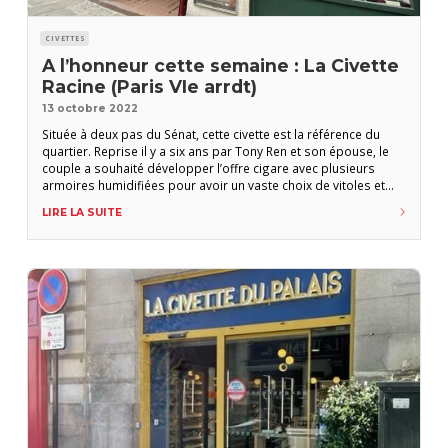
CIVETTES
A l’honneur cette semaine : La Civette
Racine (Paris VIe arrdt)
13 octobre 2022
Située à deux pas du Sénat, cette civette est la référence du
quartier. Reprise il y a six ans par Tony Ren et son épouse, le
couple a souhaité développer l’offre cigare avec plusieurs
armoires humidifiées pour avoir un vaste choix de vitoles et
quelques accessoires fumeur. Tony est aussi un passionné de
LIRE LA SUITE
café et vous pourrez apprécier la dégustation