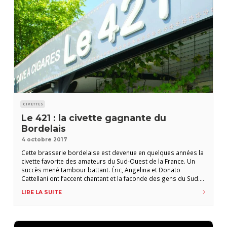
CIVETTES
Le 421 : la civette gagnante du
Bordelais
4 octobre 2017
Cette brasserie bordelaise est devenue en quelques années la
civette favorite des amateurs du Sud-Ouest de la France. Un
succès mené tambour battant. Éric, Angelina et Donato
Cattellani ont l’accent chantant et la faconde des gens du Sud.
En quatre ans, cette famille corse a fait de sa brasserie-tabac,
LIRE LA SUITE
Le 421, le rendez-vous de tous les amateurs du Sud-Ouest. En