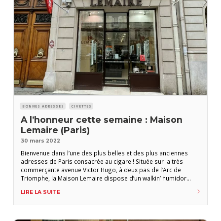
BONNES ADRESSES
CIVETTES
A l’honneur cette semaine : Maison
Lemaire (Paris)
30 mars 2022
Bienvenue dans l’une des plus belles et des plus anciennes
adresses de Paris consacrée au cigare ! Située sur la très
commerçante avenue Victor Hugo, à deux pas de l’Arc de
Triomphe, la Maison Lemaire dispose d’un walkin’ humidor
spacieux. Les amateurs d’accessoires y trouveront un large
LIRE LA SUITE
choix de caves à cigares, d’étuis, de briquets, de cendriers et
même de