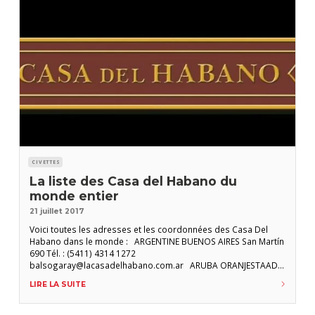
CIVETTES
La liste des Casa del Habano du
monde entier
21 juillet 2017
Voici toutes les adresses et les coordonnées des Casa Del
Habano dans le monde : ARGENTINE BUENOS AIRES San Martín
690 Tél. : (5411) 4314 1272
balsogaray@lacasadelhabano.com.ar ARUBA ORANJESTAAD
Royal Plaza Mall L.G. Smith Blvd No. 94 Oranjestaad Tél. : 297
LIRE LA SUITE
583 8509 cigarorders@littleholland.com AUSTRALIE
MELBOURNE Ground Floor Grand Hyatt Melbourne 123 Collins
Street Tél. : 61