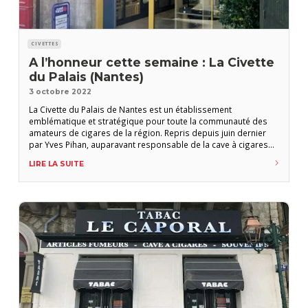
CIVETTES
A l’honneur cette semaine : La Civette
du Palais (Nantes)
3 octobre 2022
La Civette du Palais de Nantes est un établissement
emblématique et stratégique pour toute la communauté des
amateurs de cigares de la région. Repris depuis juin dernier
par Yves Pihan, auparavant responsable de la cave à cigares
du Publicis Drugstore à Paris, la civette a rouvert ses portes le
LIRE LA SUITE
1er juillet après d’importants travaux de rénovation. Avec plus
de 200