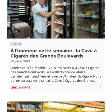
CIVETTES
À l’honneur cette semaine : la Cave à
Cigares des Grands Boulevards
19 juillet 2018
Rendez-vous à Grenoble ! Vous trouverez à la Cave à Cigares
des Grands Boulevards un excellent choix de vitoles
parfaitement humidifiées et la revue L’Amateur de Cigare. Notre
bonne adresse de la semaine. Cave à Cigares des Grands
Boulevards 26, bd Joseph-Vallier 38000 Grenoble Tél. : 09 73 22
LIRE LA SUITE
53 58 tabacdesgrandsboulevards@orange.fr Ouvert du lundi
au samedi de 6h à