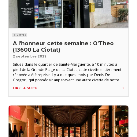
CIVETTES
A l’honneur cette semaine : O’Theo
(13600 La Ciotat)
2 septembre 2022
Située dans le quartier de Sainte-Marguerite, à 10 minutes à
pied de la Grande Plage de La Ciotat, cette civette entièrement
rénovée a été reprise il y a quelques mois par Denis De
Gregorj, qui possédait auparavant une autre civette de notre
Club, le Churchill au Bouscat (Gironde). Fort de plus de 250
LIRE LA SUITE
références de cigares premium en provenance de