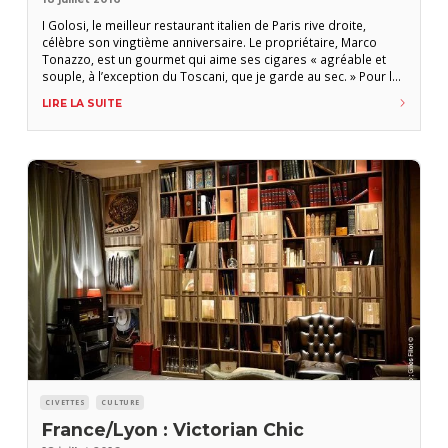
I Golosi, le meilleur restaurant italien de Paris rive droite,
célèbre son vingtième anniversaire. Le propriétaire, Marco
Tonazzo, est un gourmet qui aime ses cigares « agréable et
souple, à l’exception du Toscani, que je garde au sec. » Pour lui,
chaque cigare est unique, tout comme chaque bouteille a une
LIRE LA SUITE
histoire. Le charme des Grands boulevards parisiens et la
chaleur de
CIVETTES
CULTURE
France/Lyon : Victorian Chic