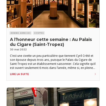
BONNES ADRESSES
CIVETTES
A l’honneur cette semaine : Au Palais
du Cigare (Saint-Tropez)
30 mai 2022
C’est une civette un peu particulière que tiennent Cyril Crété et
son épouse depuis trois ans, puisque le Palais du Cigare de
Saint-Tropez est un établissement saisonnier. Cela signifie qu’il
est ouvert seulement 6 mois dans l’année, même si, en pleine
saison, il peut accueillir jusqu’à 900 clients par jour. Cette
LIRE LA SUITE
saison 2022 démarre avec une nouvelle cave. En effet,