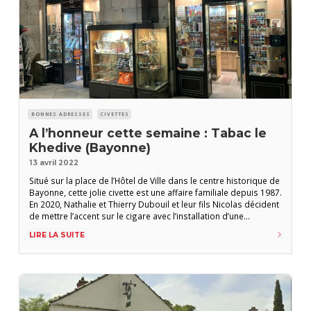
BONNES ADRESSES
CIVETTES
A l’honneur cette semaine : Tabac le
Khedive (Bayonne)
13 avril 2022
Situé sur la place de l’Hôtel de Ville dans le centre historique de
Bayonne, cette jolie civette est une affaire familiale depuis 1987.
En 2020, Nathalie et Thierry Dubouil et leur fils Nicolas décident
de mettre l’accent sur le cigare avec l’installation d’une
volumineuse armoire humidifiée de plus de 120 références.
LIRE LA SUITE
L’établissement propose également de nombreux accessoires
pour fumeurs de