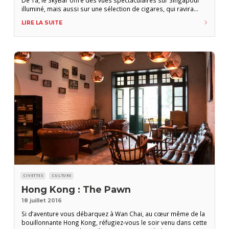
illuminé, mais aussi sur une sélection de cigares, qui ravira
tous les hédonistes. Au son de la musique jouée par des DJ
LIRE LA SUITE
locaux pour un tableau
CIVETTES
CULTURE
Hong Kong : The Pawn
18 juillet 2016
Si d’aventure vous débarquez à Wan Chai, au cœur même de la
bouillonnante Hong Kong, réfugiez-vous le soir venu dans cette