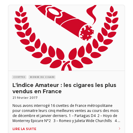
CIVETTES
MONDE DU CIGARE
L’indice Amateur : les cigares les plus
vendus en France
21 février 2017
Nous avons interrogé 16 civettes de France métropolitaine
pour connaitre leurs cinq meilleures ventes au cours des mois
de décembre et janvier derniers. 1 – Partagas D4 2 – Hoyo de
Monterrey Epicure N°2 3 – Romeo y Julieta Wide Churchills 4 –
Romeo y Julieta Mille Fleurs 5 – Montecristo N°4 L’indice
LIRE LA SUITE
Amateur s’est basé sur les résultats