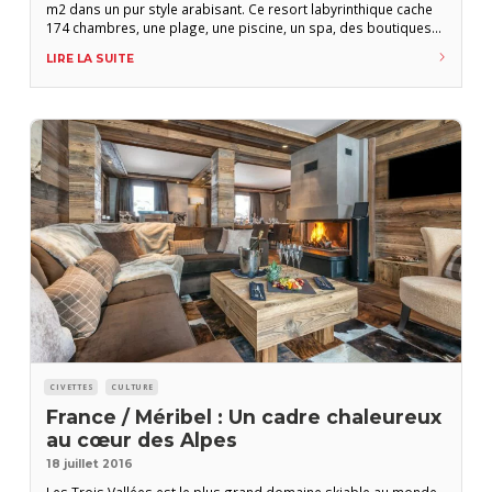
m2 dans un pur style arabisant. Ce resort labyrinthique cache
174 chambres, une plage, une piscine, un spa, des boutiques
et un Cigar Lounge particulièrement le bienvenu une fois le soir
LIRE LA SUITE
tombé. Au son cubain du groupe « à résidence »
CIVETTES
CULTURE
France / Méribel : Un cadre chaleureux
au cœur des Alpes
18 juillet 2016
Les Trois Vallées est le plus grand domaine skiable au monde,