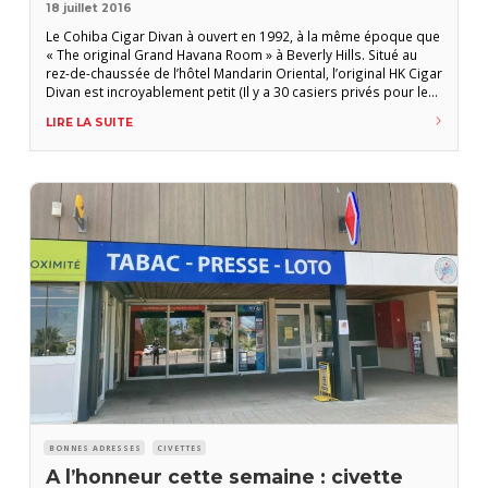
18 juillet 2016
Le Cohiba Cigar Divan à ouvert en 1992, à la même époque que
« The original Grand Havana Room » à Beverly Hills. Situé au
rez-de-chaussée de l’hôtel Mandarin Oriental, l’original HK Cigar
Divan est incroyablement petit (Il y a 30 casiers privés pour les
clients réguliers qui souhaitent vieillir leurs cigares) mais il
LIRE LA SUITE
reste depuis son ouverture la destination incontournable pour
BONNES ADRESSES
CIVETTES
A l’honneur cette semaine : civette