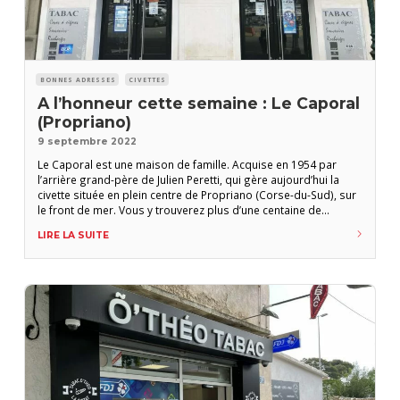
BONNES ADRESSES
CIVETTES
A l’honneur cette semaine : Le Caporal
(Propriano)
9 septembre 2022
Le Caporal est une maison de famille. Acquise en 1954 par
l’arrière grand-père de Julien Peretti, qui gère aujourd’hui la
civette située en plein centre de Propriano (Corse-du-Sud), sur
le front de mer. Vous y trouverez plus d’une centaine de
références de cigares faits main ainsi que les grandes
LIRE LA SUITE
marques d’accessoires pour fumeurs et bien sûr le dernier
numéro de