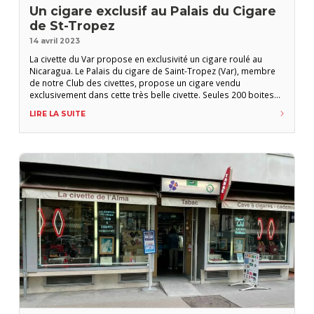
Un cigare exclusif au Palais du Cigare
de St-Tropez
14 avril 2023
La civette du Var propose en exclusivité un cigare roulé au
Nicaragua. Le Palais du cigare de Saint-Tropez (Var), membre
de notre Club des civettes, propose un cigare vendu
exclusivement dans cette très belle civette. Seules 200 boites
de 15 unités sont disponibles. Le cigare (130 mm x 55), roulé
LIRE LA SUITE
au Nicaragua, est baptisé Palais du Cigare Saint-Tropez est
composé