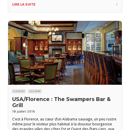
d’upper class. On le sait rien qu’à voir la tête du client, une fois
LIRE LA SUITE
arrivé au bar. Tous quadragénaires accomplis ou
CIVETTES
CULTURE
USA/Florence : The Swampers Bar &
Grill
18 juillet 2016
C’est à Florence, au cœur d’un Alabama sauvage, un peu rustre
même pour le visiteur plus habitué à la douceur bourgeoise
des grandes villes des côtes Est et Ouest des États-Unis, que