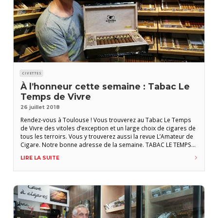
CIVETTES
À l’honneur cette semaine : Tabac Le
Temps de Vivre
26 juillet 2018
Rendez-vous à Toulouse ! Vous trouverez au Tabac Le Temps
de Vivre des vitoles d’exception et un large choix de cigares de
tous les terroirs. Vous y trouverez aussi la revue L’Amateur de
Cigare. Notre bonne adresse de la semaine. TABAC LE TEMPS
DE VIVRE 8, rue du Poids-de-l’Huile, 31000 Toulouse Tél. : 05 61
LIRE LA SUITE
22 71 37 pascal.herrada@sfr.fr Ouvert