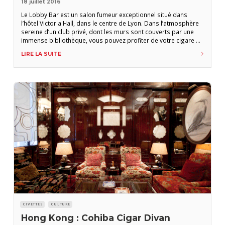
18 juillet 2016
Le Lobby Bar est un salon fumeur exceptionnel situé dans
l’hôtel Victoria Hall, dans le centre de Lyon. Dans l’atmosphère
sereine d’un club privé, dont les murs sont couverts par une
immense bibliothèque, vous pouvez profiter de votre cigare de
la position confortable d’un fauteuil en cuir. Ils ont aussi une
LIRE LA SUITE
sélection intelligente de cigares de luxe et d’alcools. L’adhésion
CIVETTES
CULTURE
Hong Kong : Cohiba Cigar Divan