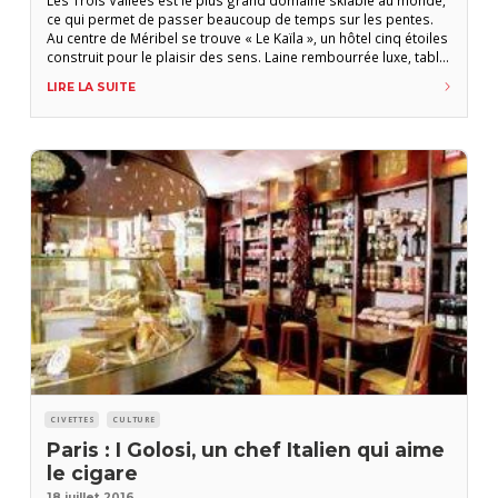
ce qui permet de passer beaucoup de temps sur les pentes.
Au centre de Méribel se trouve « Le Kaïla », un hôtel cinq étoiles
construit pour le plaisir des sens. Laine rembourrée luxe, table
gastronomique, un spa hautement recommandé. Le
LIRE LA SUITE
connaisseur sera en mesure de trouver un peu de repos
CIVETTES
CULTURE
Paris : I Golosi, un chef Italien qui aime
le cigare
18 juillet 2016