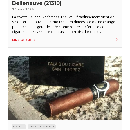
Belleneuve (21310)
20 avril 2023
La civette Belleneuve fait peau neuve. L’établissement vient de
se doter de nouvelles armoires humidifiées. Ce qui ne change
pas, c’est la largeur de l’offre : environ 250 références de
cigares en provenance de tous les terroirs. Le choix
d’accessoires est également au rendez-vous : les Fines Lames,
LIRE LA SUITE
Xikar, Adorini, In Puro Veritas ou encore les cendriers et
briquets siglés L’Amateur
CIVETTES
CLUB DES CIVETTES