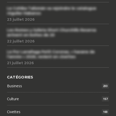
Le Cohiba Talismán va rejoindre le catalogue
régulier Habanos
23 juillet 2026
Les Romeo y Julieta Short Churchills Reserva
arrivent en boîtes de 20
22 juillet 2026
Le Por Larrañaga Petit Coronas, « havane de
l’année » 2026, revient en civettes
21 juillet 2026
CATÉGORIES
Business
233
Culture
157
Civettes
103