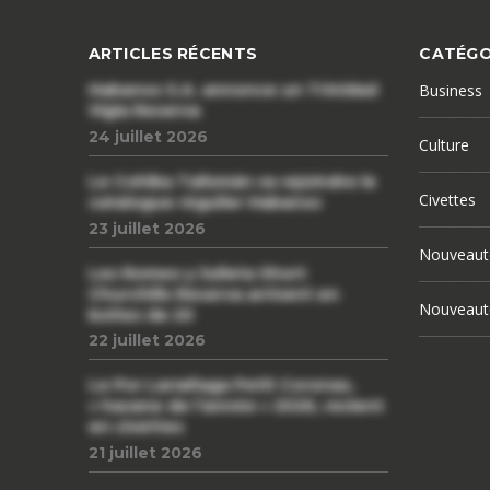
ARTICLES RÉCENTS
CATÉGO
Habanos S.A. annonce un Trinidad
Business
Vigia Reserva
24 juillet 2026
Culture
Le Cohiba Talismán va rejoindre le
Civettes
catalogue régulier Habanos
23 juillet 2026
Nouveaut
Les Romeo y Julieta Short
Churchills Reserva arrivent en
Nouveaut
boîtes de 20
22 juillet 2026
Le Por Larrañaga Petit Coronas,
« havane de l’année » 2026, revient
en civettes
21 juillet 2026