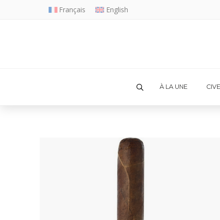
Français
English
À LA UNE
CIV