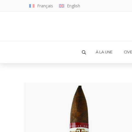
Français
English
À LA UNE
CIV