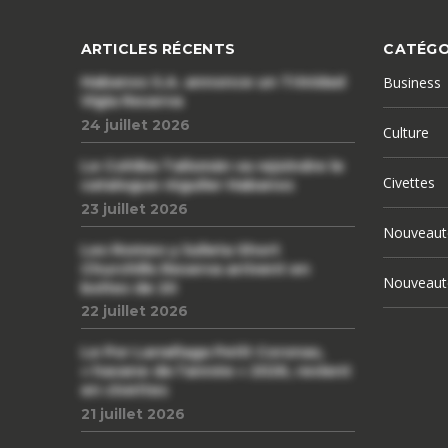
ARTICLES RÉCENTS
CATÉGO
Habanos S.A. annonce un Trinidad
Business
Vigia Reserva
24 juillet 2026
Culture
Le Cohiba Talismán va rejoindre le
Civettes
catalogue régulier Habanos
23 juillet 2026
Nouveaut
Les Romeo y Julieta Short
Churchills Reserva arrivent en
Nouveaut
boîtes de 20
22 juillet 2026
Le Por Larrañaga Petit Coronas,
« havane de l’année » 2026, revient
en civettes
21 juillet 2026