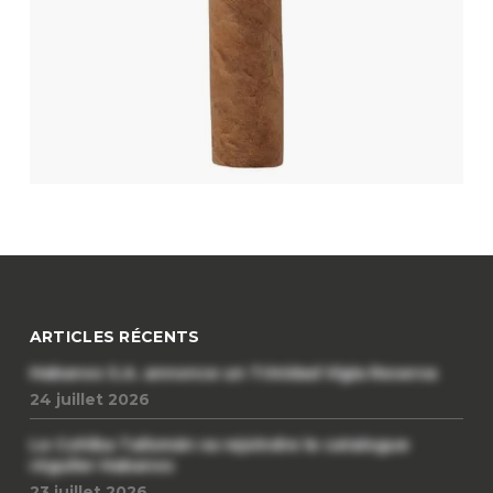
ARTICLES RÉCENTS
Habanos S.A. annonce un Trinidad Vigia Reserva
24 juillet 2026
Le Cohiba Talismán va rejoindre le catalogue
régulier Habanos
23 juillet 2026