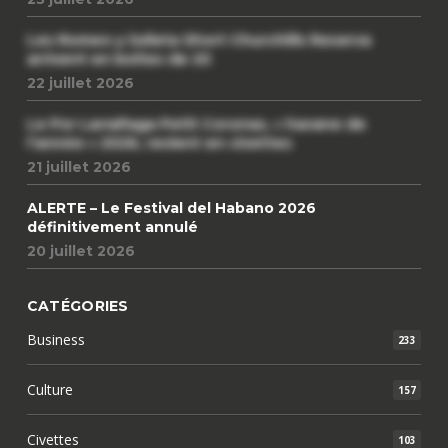
Les Romeo y Julieta Short Churchills Reserva
arrivent en boîtes de 20
22 juillet 2026
Le Por Larrañaga Petit Coronas, « havane de
l’année » 2026, revient en civettes
21 juillet 2026
ALERTE – Le Festival del Habano 2026
définitivement annulé
20 juillet 2026
CATÉGORIES
Business
233
Culture
157
Civettes
103