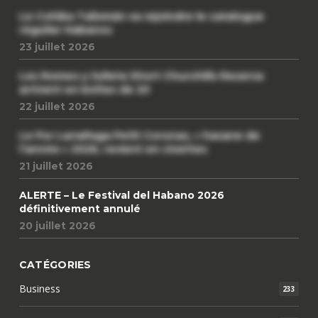
Le Cohiba Talismán va rejoindre le catalogue
régulier Habanos
23 juillet 2026
Les Romeo y Julieta Short Churchills Reserva
arrivent en boîtes de 20
22 juillet 2026
Le Por Larrañaga Petit Coronas, « havane de
l’année » 2026, revient en civettes
21 juillet 2026
ALERTE – Le Festival del Habano 2026
définitivement annulé
20 juillet 2026
CATÉGORIES
Business
233