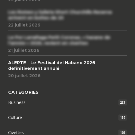
Les Romeo y Julieta Short Churchills Reserva
arrivent en boîtes de 20
22 juillet 2026
Le Por Larrañaga Petit Coronas, « havane de
l’année » 2026, revient en civettes
21 juillet 2026
ALERTE – Le Festival del Habano 2026
définitivement annulé
20 juillet 2026
CATÉGORIES
Business
233
Culture
157
Civettes
103