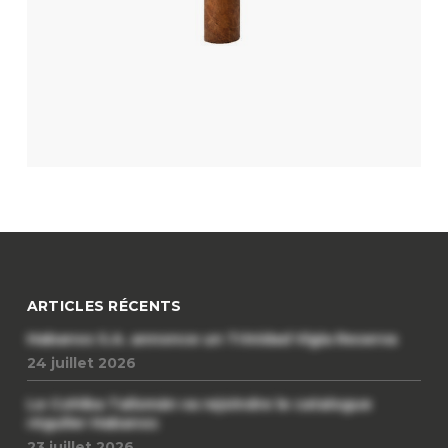
ARTICLES RÉCENTS
Habanos S.A. annonce un Trinidad Vigia Reserva
24 juillet 2026
Le Cohiba Talismán va rejoindre le catalogue
régulier Habanos
23 juillet 2026