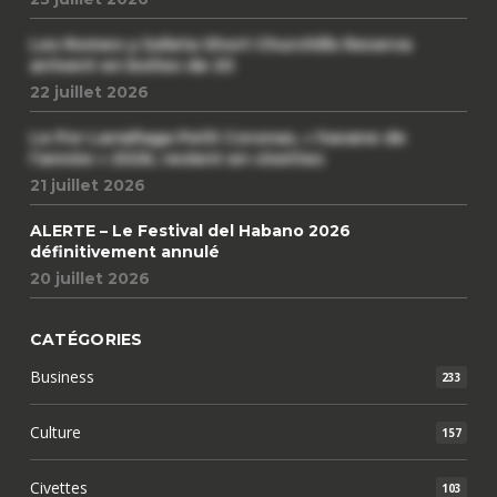
Les Romeo y Julieta Short Churchills Reserva
arrivent en boîtes de 20
22 juillet 2026
Le Por Larrañaga Petit Coronas, « havane de
l’année » 2026, revient en civettes
21 juillet 2026
ALERTE – Le Festival del Habano 2026
définitivement annulé
20 juillet 2026
CATÉGORIES
Business
233
Culture
157
Civettes
103