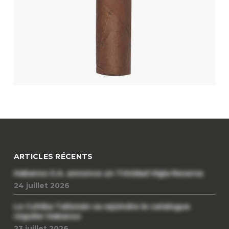
ARTICLES RÉCENTS
Habanos S.A. annonce un Trinidad Vigia Reserva
24 juillet 2026
Le Cohiba Talismán va rejoindre le catalogue
régulier Habanos
23 juillet 2026