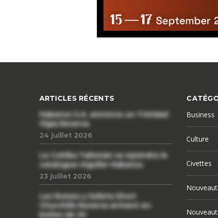
ARTICLES RÉCENTS
CATÉGO
Habanos S.A. annonce un Trinidad
Business
Vigia Reserva
24 juillet 2026
Culture
Le Cohiba Talismán va rejoindre le
Civettes
catalogue régulier Habanos
23 juillet 2026
Nouveaut
Les Romeo y Julieta Short
Churchills Reserva arrivent en
Nouveaut
boîtes de 20