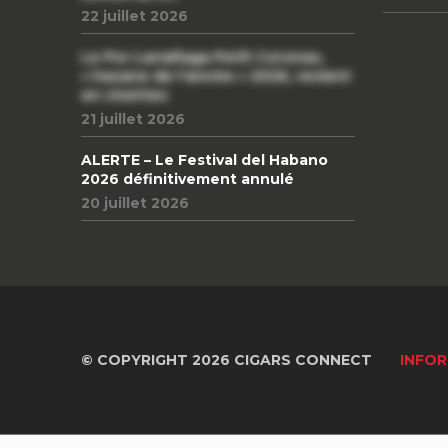
22 juillet 2026
Le Por Larrañaga Petit Coronas,
« havane de l’année » 2026, revient
en civettes
21 juillet 2026
ALERTE – Le Festival del Habano
2026 définitivement annulé
20 juillet 2026
© COPYRIGHT 2026 CIGARS CONNECT
INFOR