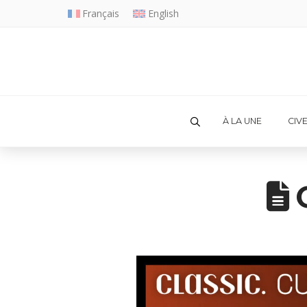
Français
English
À LA UNE
CIV
C