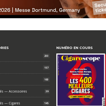
RIES
NUMÉRO EN COURS
233
157
103
és — Accessoires
39
és — Cigares
145