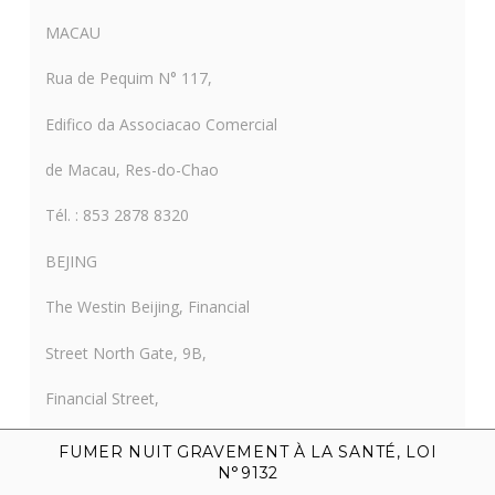
MACAU
Rua de Pequim N° 117,
Edifico da Associacao Comercial
de Macau, Res-do-Chao
Tél. : 853 2878 8320
BEJING
The Westin Beijing, Financial
Street North Gate, 9B,
Financial Street,
Xi Cheng District
FUMER NUIT GRAVEMENT À LA SANTÉ, LOI
N°9132
Tél. : 86 10 66297868