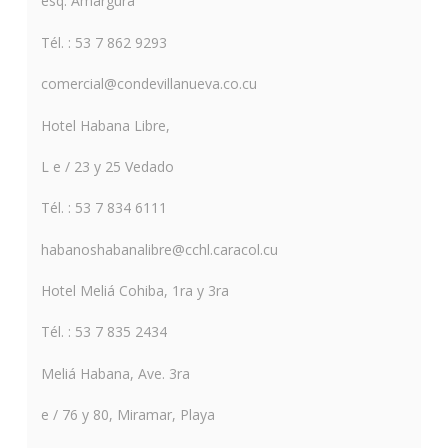
esq. Amargura
Tél. : 53 7 862 9293
comercial@condevillanueva.co.cu
Hotel Habana Libre,
L e / 23 y 25 Vedado
Tél. : 53 7 834 6111
habanoshabanalibre@cchl.caracol.cu
Hotel Meliá Cohiba, 1ra y 3ra
Tél. : 53 7 835 2434
Meliá Habana, Ave. 3ra
e / 76 y 80, Miramar, Playa