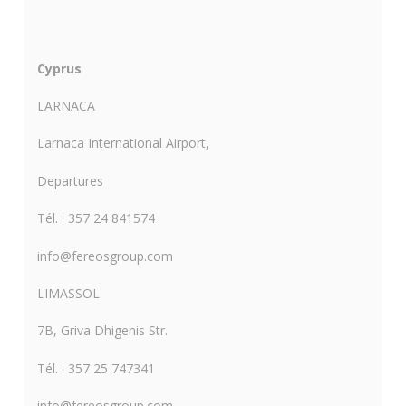
Cyprus
LARNACA
Larnaca International Airport,
Departures
Tél. : 357 24 841574
info@fereosgroup.com
LIMASSOL
7B, Griva Dhigenis Str.
Tél. : 357 25 747341
info@fereosgroup.com