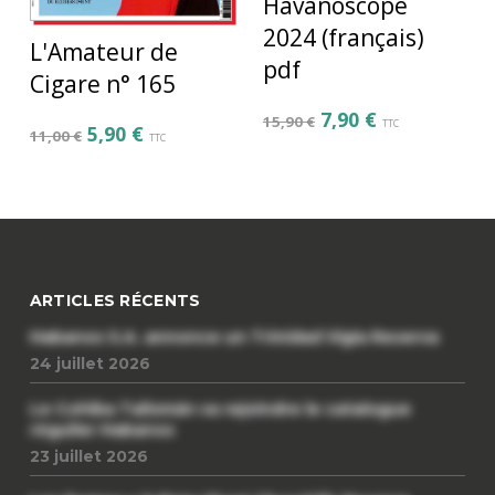
Havanoscope
2024 (français)
L'Amateur de
pdf
Cigare n° 165
7,90
€
15,90
€
TTC
5,90
€
11,00
€
TTC
ARTICLES RÉCENTS
Habanos S.A. annonce un Trinidad Vigia Reserva
24 juillet 2026
Le Cohiba Talismán va rejoindre le catalogue
régulier Habanos
23 juillet 2026