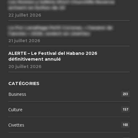
Les Romeo y Julieta Short Churchills Reserva
arrivent en boîtes de 20
22 juillet 2026
Le Por Larrañaga Petit Coronas, « havane de
l’année » 2026, revient en civettes
21 juillet 2026
ALERTE – Le Festival del Habano 2026
définitivement annulé
20 juillet 2026
CATÉGORIES
Business
233
Culture
157
Civettes
103