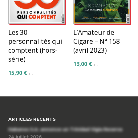
L’Amateur de
Les 30
Cigare – N° 158
personnalités qui
(avril 2023)
comptent (hors-
série)
13,00
€
TTC
15,90
€
TTC
ARTICLES RÉCENTS
Habanos S.A. annonce un Trinidad Vigia Reserva
24 juillet 2026