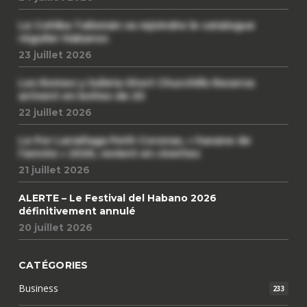
Le Cohiba Talismán va rejoindre le catalogue
régulier Habanos
23 juillet 2026
Les Romeo y Julieta Short Churchills Reserva
arrivent en boîtes de 20
22 juillet 2026
Le Por Larrañaga Petit Coronas, « havane de
l’année » 2026, revient en civettes
21 juillet 2026
ALERTE – Le Festival del Habano 2026
définitivement annulé
20 juillet 2026
CATÉGORIES
Business
233