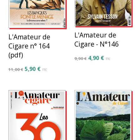
L'Amateur de
L'Amateur de
Cigare - N°146
Cigare n° 164
(pdf)
4,90
€
9,90
€
TTC
5,90
€
11,00
€
TTC