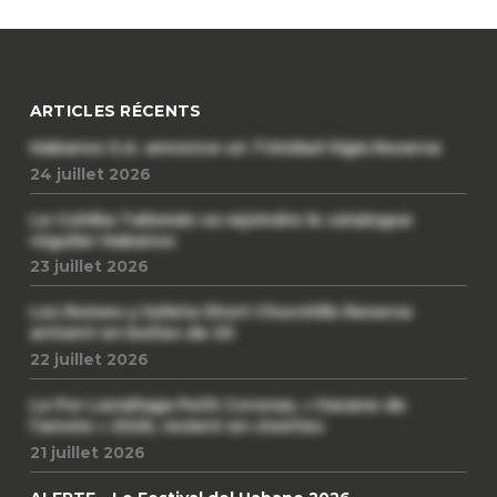
ARTICLES RÉCENTS
Habanos S.A. annonce un Trinidad Vigia Reserva
24 juillet 2026
Le Cohiba Talismán va rejoindre le catalogue
régulier Habanos
23 juillet 2026
Les Romeo y Julieta Short Churchills Reserva
arrivent en boîtes de 20
22 juillet 2026
Le Por Larrañaga Petit Coronas, « havane de
l’année » 2026, revient en civettes
21 juillet 2026