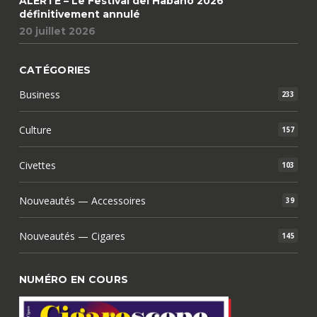
ALERTE – Le Festival del Habano 2026
définitivement annulé
20 juillet 2026
CATÉGORIES
Business
233
Culture
157
Civettes
103
Nouveautés — Accessoires
39
Nouveautés — Cigares
145
NUMÉRO EN COURS