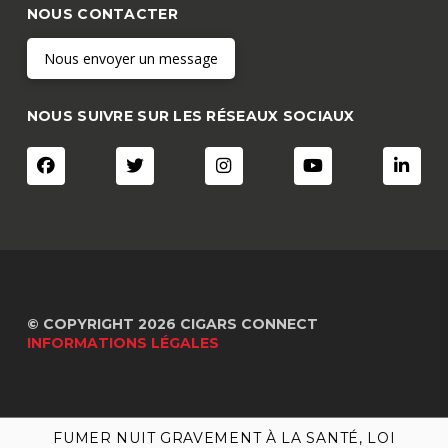
NOUS CONTACTER
Nous envoyer un message
NOUS SUIVRE SUR LES RÉSEAUX SOCIAUX
© COPYRIGHT 2026 CIGARS CONNECT
INFORMATIONS LÉGALES
FUMER NUIT GRAVEMENT À LA SANTÉ, LOI
FUMER NUIT GRAVEMENT À LA SANTÉ, LOI