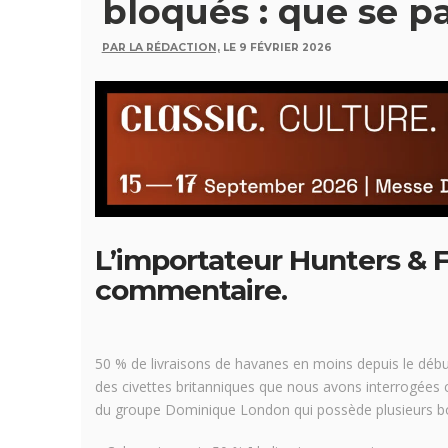
bloqués : que se p
PAR LA RÉDACTION,
LE 9 FÉVRIER 2026
L’importateur Hunters & 
commentaire.
50 % de livraisons de havanes en moins depuis le débu
des civettes britanniques que nous avons interrogées c
du groupe Dominique London qui possède plusieurs b