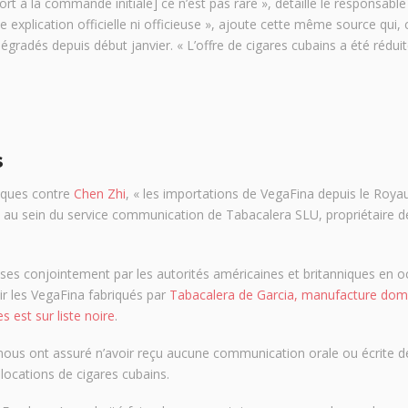
rt à la commande initiale] ce n’est pas rare », détaille le responsable
 explication officielle ni officieuse », ajoute cette même source qui
gradés depuis début janvier. « L’offre de cigares cubains a été réduite
s
iques contre
Chen Zhi
, « les importations de VegaFina depuis le Roy
e au sein du service communication de Tabacalera SLU, propriétaire d
ises conjointement par les autorités américaines et britanniques en o
ir les VegaFina fabriqués par
Tabacalera de Garcia, manufacture domi
 est sur liste noire
.
nous ont assuré n’avoir reçu aucune communication orale ou écrite de
llocations de cigares cubains.