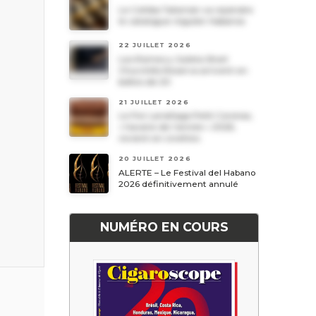
Le Cohiba Talismán va rejoindre
le catalogue régulier Habanos
22 JUILLET 2026
Les Romeo y Julieta Short
Churchills Reserva arrivent en
boîtes de 20
21 JUILLET 2026
Le Por Larrañaga Petit Coronas,
« havane de l’année » 2026,
revient en civettes
20 JUILLET 2026
ALERTE – Le Festival del Habano
2026 définitivement annulé
NUMÉRO EN COURS