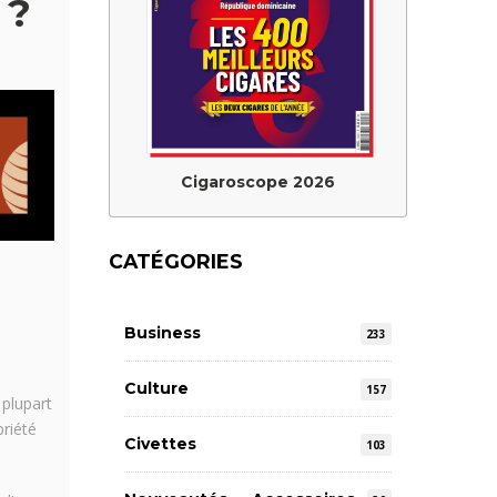
 ?
Cigaroscope 2026
CATÉGORIES
Business
233
Culture
157
 plupart
priété
Civettes
103