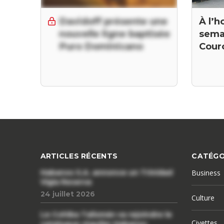
À l’h
Davidoff présente une
semai
nouvelle ligne baptisée
Courc
Puro Dominicano
ARTICLES RÉCENTS
CATÉGO
Habanos S.A. annonce un Trinidad
Business
Vigia Reserva
24 juillet 2026
Culture
Le Cohiba Talismán va rejoindre le
Civettes
catalogue régulier Habanos