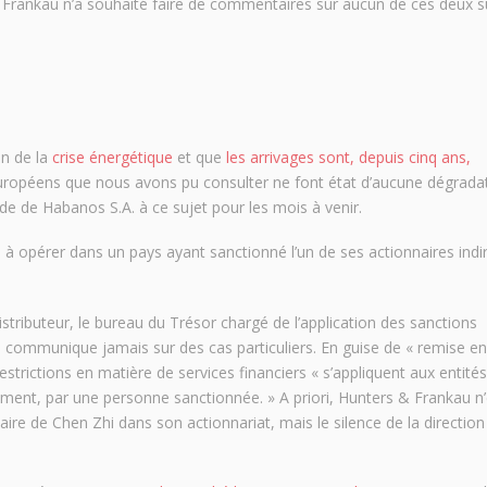
 Frankau n’a souhaité faire de commentaires sur aucun de ces deux su
on de la
crise énergétique
et que
les arrivages sont, depuis cinq ans,
 européens que nous avons pu consulter ne font état d’aucune dégrada
de de Habanos S.A. à ce sujet pour les mois à venir.
à opérer dans un pays ayant sanctionné l’un de ses actionnaires ind
istributeur, le bureau du Trésor chargé de l’application des sanctions
ne communique jamais sur des cas particuliers. En guise de « remise en
restrictions en matière de services financiers « s’appliquent aux entités
ment, par une personne sanctionnée. » A priori, Hunters & Frankau n’
e de Chen Zhi dans son actionnariat, mais le silence de la direction 