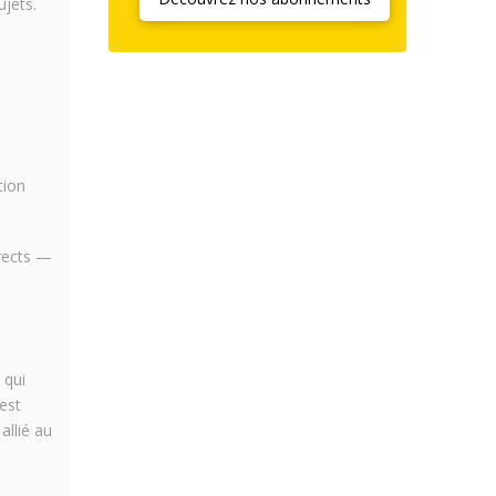
jets.
tion
irects —
 qui
est
allié au