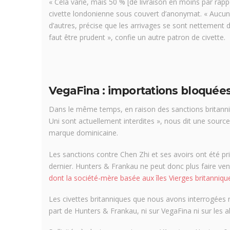
« Cela varie, mais 50 % [de livraison en moins par rappo
civette londonienne sous couvert d’anonymat. « Aucune
d’autres, précise que les arrivages se sont nettement dé
faut être prudent », confie un autre patron de civette.
VegaFina : importations bloquée
Dans le même temps, en raison des sanctions britann
Uni sont actuellement interdites », nous dit une sourc
marque dominicaine.
Les sanctions contre Chen Zhi et ses avoirs ont été pr
dernier. Hunters & Frankau ne peut donc plus faire ven
dont la société-mère basée aux îles Vierges britanniques
Les civettes britanniques que nous avons interrogées 
part de Hunters & Frankau, ni sur VegaFina ni sur les a