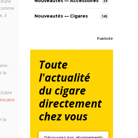
Nouveautés — Accessoires
 d’une
39
, comme
, il
Nouveautés — Cigares
145
Publicité
Toute
aume-
e la
l'actualité
du cigare
ctobre
directement
nicaine
chez vous
 la
Découvrez nos abonnements