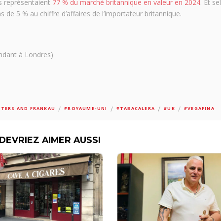
ns représentaient
77 % du marché britannique en valeur en 2024
. Et s
de 5 % au chiffre d’affaires de l’importateur britannique.
ndant à Londres)
/
/
/
/
TERS AND FRANKAU
#ROYAUME-UNI
#TABACALERA
#UK
#VEGAFINA
DEVRIEZ AIMER AUSSI