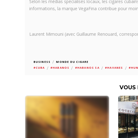
Selon les médias spécialisés locaux, les cigares cubai
informations, la marque VegaFina contribue pour moins 
Laurent Mimouni (avec Guillaume Renouard, correspo
/
BUSINESS
MONDE DU CIGARE
/
/
/
/
#CUBA
#HABANOS
#HABANOS SA
#HAVANES
#HUN
VOUS 