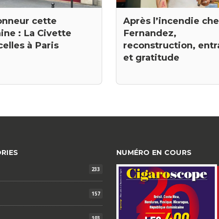
onneur cette
Après l’incendie ch
ne : La Civette
Fernandez,
elles à Paris
reconstruction, entr
et gratitude
RIES
NUMÉRO EN COURS
233
157
103