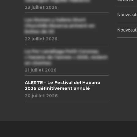
23 juillet 2026
Nouveaut
Les Romeo y Julieta Short
Churchills Reserva arrivent en
Nouveaut
boîtes de 20
22 juillet 2026
Le Por Larrañaga Petit Coronas,
« havane de l’année » 2026, revient
en civettes
21 juillet 2026
ALERTE – Le Festival del Habano
2026 définitivement annulé
20 juillet 2026