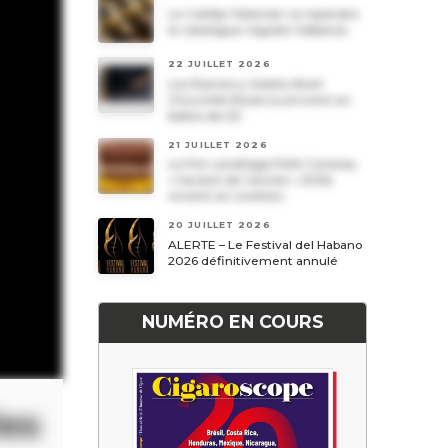
Le Cohiba Talismán va rejoindre
le catalogue régulier Habanos
22 JUILLET 2026
Les Romeo y Julieta Short
Churchills Reserva arrivent en
boîtes de 20
21 JUILLET 2026
Le Por Larrañaga Petit Coronas,
« havane de l’année » 2026,
revient en civettes
20 JUILLET 2026
ALERTE – Le Festival del Habano
2026 définitivement annulé
NUMÉRO EN COURS
les