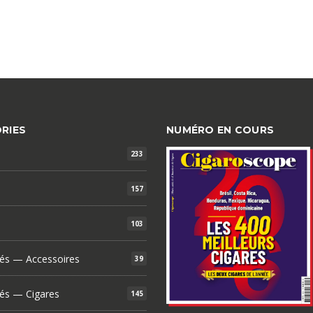
RIES
NUMÉRO EN COURS
233
157
103
és — Accessoires
39
és — Cigares
145