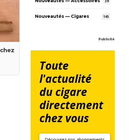
Nouveautés — Accessoires
39
Nouveautés — Cigares
145
Publicité
 chez
Toute
l'actualité
du cigare
directement
chez vous
Découvrez nos abonnements