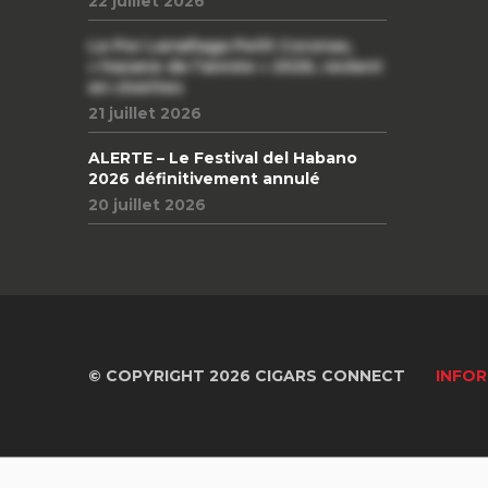
22 juillet 2026
Le Por Larrañaga Petit Coronas,
« havane de l’année » 2026, revient
en civettes
21 juillet 2026
ALERTE – Le Festival del Habano
2026 définitivement annulé
20 juillet 2026
© COPYRIGHT 2026 CIGARS CONNECT
INFOR