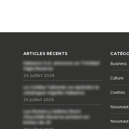
ARTICLES RÉCENTS
CATÉGO
Habanos S.A. annonce un Trinidad
Business
Vigia Reserva
24 juillet 2026
Culture
Le Cohiba Talismán va rejoindre le
Civettes
catalogue régulier Habanos
23 juillet 2026
Nouveaut
Les Romeo y Julieta Short
Churchills Reserva arrivent en
Nouveaut
boîtes de 20