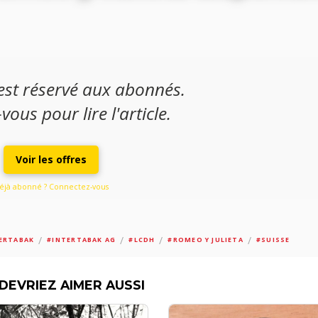
 est réservé aux abonnés.
ous pour lire l'article.
Voir les offres
éjà abonné ? Connectez-vous
/
/
/
/
ERTABAK
#INTERTABAK AG
#LCDH
#ROMEO Y JULIETA
#SUISSE
DEVRIEZ AIMER AUSSI