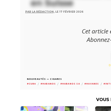
en Suisse
PAR LA RÉDACTION,
LE 17 FÉVRIER 2026
Cet article
Abonnez-v
D
NOUVEAUTÉS — CIGARES
/
/
/
/
#CUBA
#HABANOS
#HABANOS SA
#HAVANES
#INT
VOUS 