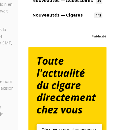
Nouveautés — Accessoires
39
loin en
avait
Nouveautés — Cigares
145
s la
le
Publicité
la SMT,
Toute
l'actualité
du cigare
 le nom
décision
directement
chez vous
o
je
Découvrez nos abonnements