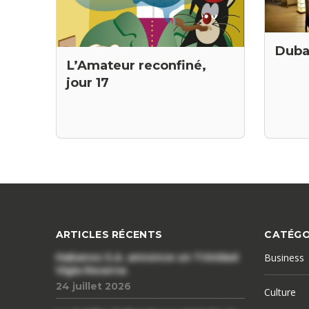
Dubai
L’Amateur reconfiné,
jour 17
ARTICLES RÉCENTS
CATÉGO
Habanos S.A. annonce un Trinidad
Business
Vigia Reserva
24 juillet 2026
Culture