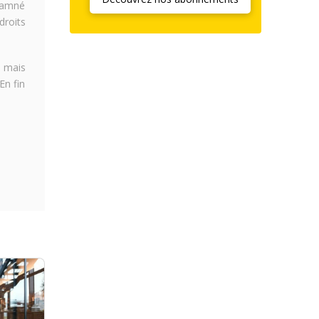
ndamné
droits
, mais
En fin