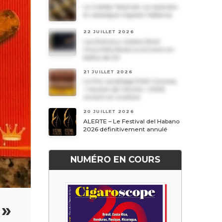
Le Cohiba Talismán va rejoindre
le catalogue régulier Habanos
22 JUILLET 2026
Les Romeo y Julieta Short
Churchills Reserva arrivent en
boîtes de 20
21 JUILLET 2026
Le Por Larrañaga Petit Coronas,
« havane de l’année » 2026,
revient en civettes
20 JUILLET 2026
ALERTE – Le Festival del Habano
2026 définitivement annulé
NUMÉRO EN COURS
 »