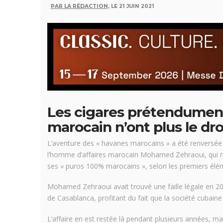
PAR LA RÉDACTION,
LE 21 JUIN 2021
Les cigares prétendumen
marocain n’ont plus le dro
L’aventure des « havanes marocains » a été renversé
l’homme d’affaires marocain Mohamed Zehraoui, qui ne
ses « puros 100% marocains », selon les premiers élém
Mohamed Zehraoui avait trouvé une faille légale en 2
de Casablanca, profitant du fait que la société cubai
L’affaire en est restée là pendant plusieurs années, ma