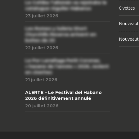
Le Cohiba Talismán va rejoindre le
Civettes
catalogue régulier Habanos
23 juillet 2026
Nouveaut
Les Romeo y Julieta Short
Churchills Reserva arrivent en
Nouveaut
boîtes de 20
22 juillet 2026
Le Por Larrañaga Petit Coronas,
« havane de l’année » 2026, revient
en civettes
21 juillet 2026
ALERTE – Le Festival del Habano
2026 définitivement annulé
20 juillet 2026