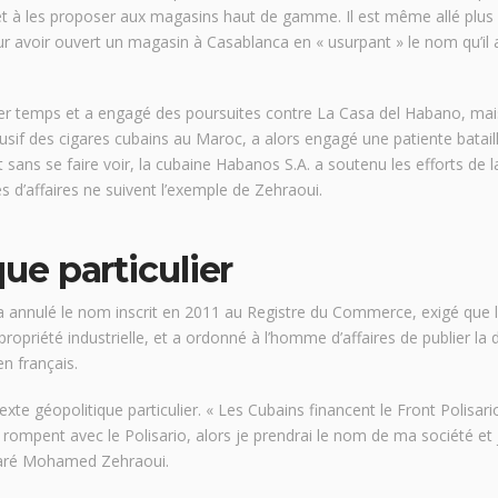
t à les proposer aux magasins haut de gamme. Il est même allé plus 
 avoir ouvert un magasin à Casablanca en « usurpant » le nom qu’il 
ier temps et a engagé des poursuites contre La Casa del Habano, mai
sif des cigares cubains au Maroc, a alors engagé une patiente batail
et sans se faire voir, la cubaine Habanos S.A. a soutenu les efforts de 
d’affaires ne suivent l’exemple de Zehraoui.
ue particulier
 a annulé le nom inscrit en 2011 au Registre du Commerce, exigé que
propriété industrielle, et a ordonné à l’homme d’affaires de publier la 
en français.
xte géopolitique particulier. « Les Cubains financent le Front Polisari
s rompent avec le Polisario, alors je prendrai le nom de ma société et 
laré Mohamed Zehraoui.