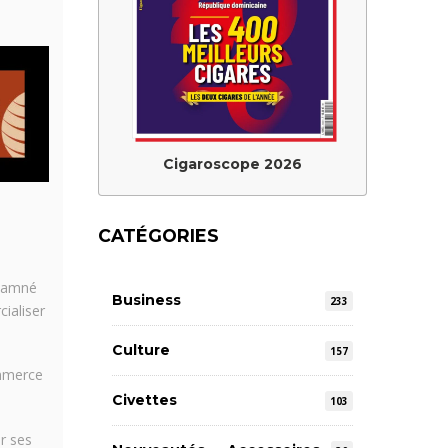
Cigaroscope 2026
CATÉGORIES
ndamné
Business
233
ialiser
Culture
157
ommerce
Civettes
103
r ses