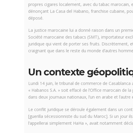
propres cigares localement, avec du tabac marocain, e
dénonçant La Casa del Habano, franchise cubaine, pour
déposé.
La justice marocaine lui a donné raison dans un prem
Société marocaine des tabacs (SMT), importateur exclu
juridique qui vient de porter ses fruits. Discrètement, 
craignant que dans le reste du monde d’autres hommes 
Un contexte géopolitiq
Lundi 14 juin, le tribunal de commerce de Casablanca
« Habanos S.A. » soit effacé de l’Office marocain de la 
dans deux journaux nationaux, l’un en arabe et l’autre 
Le conflit juridique se déroule également dans un conte
[guerilla sécessionniste du sud du Maroc]. Si un jour il
l’appellerai simplement HaHa », avait notamment déc