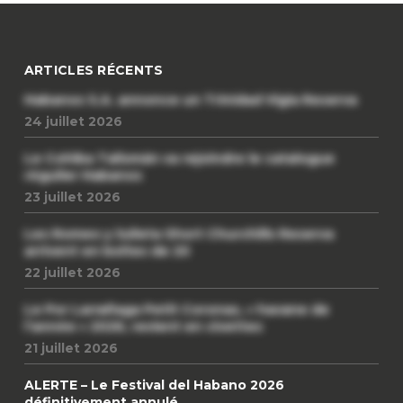
ARTICLES RÉCENTS
Habanos S.A. annonce un Trinidad Vigia Reserva
24 juillet 2026
Le Cohiba Talismán va rejoindre le catalogue
régulier Habanos
23 juillet 2026
Les Romeo y Julieta Short Churchills Reserva
arrivent en boîtes de 20
22 juillet 2026
Le Por Larrañaga Petit Coronas, « havane de
l’année » 2026, revient en civettes
21 juillet 2026
ALERTE – Le Festival del Habano 2026
définitivement annulé