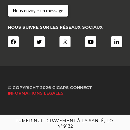
Nous envoyer un message
NOUS SUIVRE SUR LES RÉSEAUX SOCIAUX
© COPYRIGHT 2026 CIGARS CONNECT
INFORMATIONS LÉGALES
FUMER NUIT GRAVEMENT À LA SANTÉ, LOI
FUMER NUIT GRAVEMENT À LA SANTÉ, LOI
N°9132
N°9132