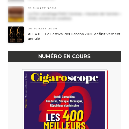
21 JUILLET 2026
Le Por Larrañaga Petit Coronas, « havane de l’année »
2026, revient en civettes
20 JUILLET 2026
ALERTE – Le Festival del Habano 2026 définitivement
annulé
NUMÉRO EN COURS