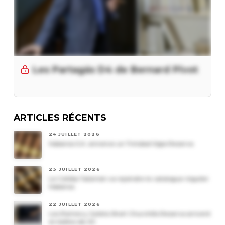
Les Partagás D4 de Bernard Pivot
ARTICLES RÉCENTS
24 JUILLET 2026
Habanos S.A. annonce un Trinidad Vigia Reserva
23 JUILLET 2026
Le Cohiba Talismán va rejoindre le catalogue régulier
Habanos
22 JUILLET 2026
Les Romeo y Julieta Short Churchills Reserva arrivent
en boîtes de 20