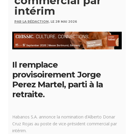
commercial par
intérim
PAR LA RÉDACTION,
LE 28 MAI 2026
Il remplace
provisoirement Jorge
Perez Martel, parti à la
retraite.
Habanos S.A. annonce la nomination d’Alberto Donar
Cruz Rojas au poste de vice-président commercial par
intérim.