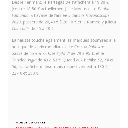
Dès le 1er mars, le Partagás
D4
s’affichera à 19,80 €
(contre 18,50 € actuellement). Le Montecristo
Double
Edmundo
, « havane de l’année » dans le
Havanoscope
2023
, passera de 26,40 € à 28,10 € et le Romeo y Julieta
Churchills
de 26 à 28 €.
La hausse touche également les marques soumises à la
politique de « prix mondiaux ». Le Cohiba
Robustos
passe de 65 € à 72 €, le
Siglo VI
de 79 à 95 €, et le
Trinidad
Vigia
de 49 à 53 €. Quand aux Behike
52
,
54
et
56
, ils s’affichent désormais respectivement à 180 €,
227 € et 250 €.
MONDE DU CIGARE
#COPROVA
#CUBA
#HABANOS SA
#HAVANES