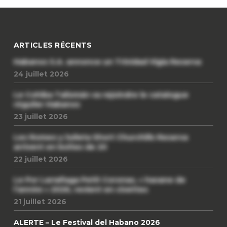
ARTICLES RÉCENTS
Habanos S.A. annonce un Trinidad Vigia Reserva
24 juillet 2026
Le Cohiba Talismán va rejoindre le catalogue
régulier Habanos
23 juillet 2026
Les Romeo y Julieta Short Churchills Reserva
arrivent en boîtes de 20
22 juillet 2026
Le Por Larrañaga Petit Coronas, « havane de
l’année » 2026, revient en civettes
21 juillet 2026
ALERTE – Le Festival del Habano 2026