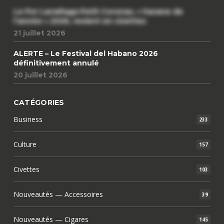
Le Por Larrañaga Petit Coronas, « havane de
l’année » 2026, revient en civettes
21 juillet 2026
ALERTE – Le Festival del Habano 2026
définitivement annulé
20 juillet 2026
CATÉGORIES
Business
233
Culture
157
Civettes
103
Nouveautés — Accessoires
39
Nouveautés — Cigares
145