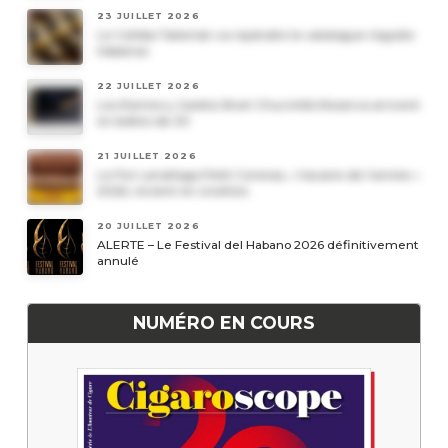
23 JUILLET 2026
Le Cohiba Talismán va rejoindre le catalogue régulier
Habanos
22 JUILLET 2026
Les Romeo y Julieta Short Churchills Reserva arrivent
en boîtes de 20
21 JUILLET 2026
Le Por Larrañaga Petit Coronas, « havane de l’année »
2026, revient en civettes
20 JUILLET 2026
ALERTE – Le Festival del Habano 2026 définitivement
annulé
NUMÉRO EN COURS