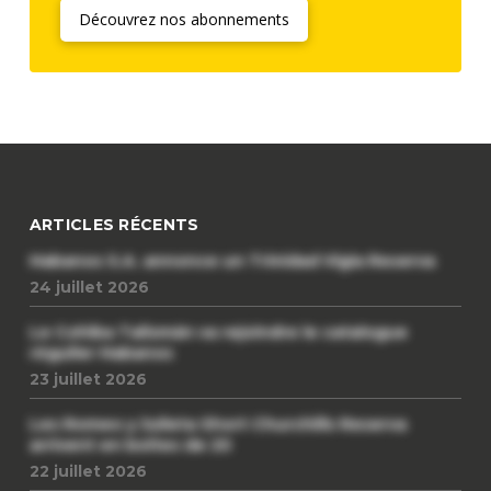
Découvrez nos abonnements
ARTICLES RÉCENTS
Habanos S.A. annonce un Trinidad Vigia Reserva
24 juillet 2026
Le Cohiba Talismán va rejoindre le catalogue
régulier Habanos
23 juillet 2026
Les Romeo y Julieta Short Churchills Reserva
arrivent en boîtes de 20
22 juillet 2026