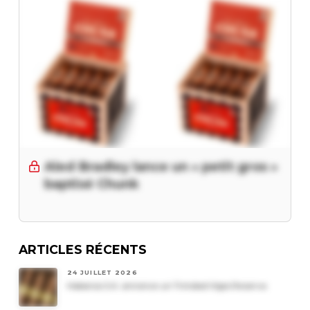
Aled Bradley lance un « petit gros »
baptisé Chunk
ARTICLES RÉCENTS
24 JUILLET 2026
Habanos S.A. annonce un Trinidad Vigia Reserva