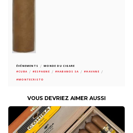
/
ÉVÉNEMENTS
MONDE DU CIGARE
/
/
/
/
#CUBA
#ESPAGNE
#HABANOS SA
#HAVANE
#MONTECRISTO
VOUS DEVRIEZ AIMER AUSSI