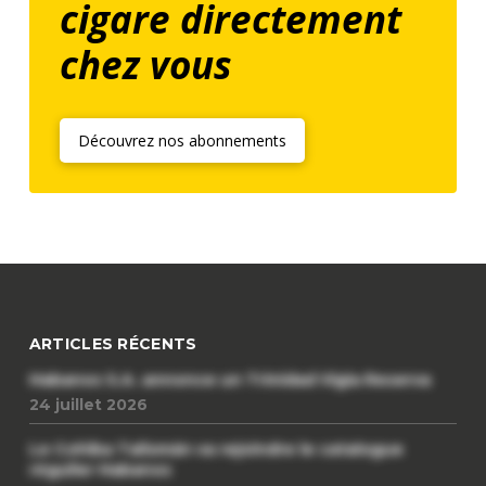
cigare directement
chez vous
Découvrez nos abonnements
ARTICLES RÉCENTS
Habanos S.A. annonce un Trinidad Vigia Reserva
24 juillet 2026
Le Cohiba Talismán va rejoindre le catalogue
régulier Habanos