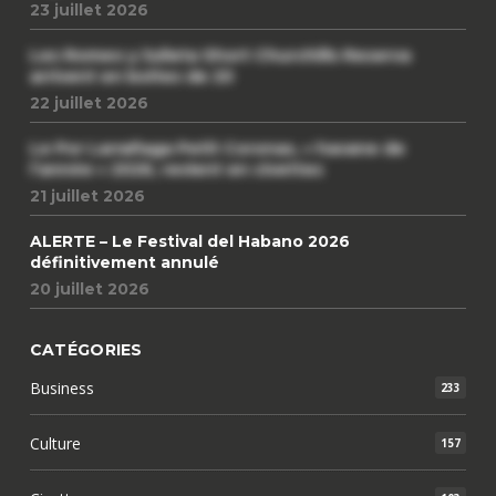
23 juillet 2026
Les Romeo y Julieta Short Churchills Reserva
arrivent en boîtes de 20
22 juillet 2026
Le Por Larrañaga Petit Coronas, « havane de
l’année » 2026, revient en civettes
21 juillet 2026
ALERTE – Le Festival del Habano 2026
définitivement annulé
20 juillet 2026
CATÉGORIES
Business
233
Culture
157