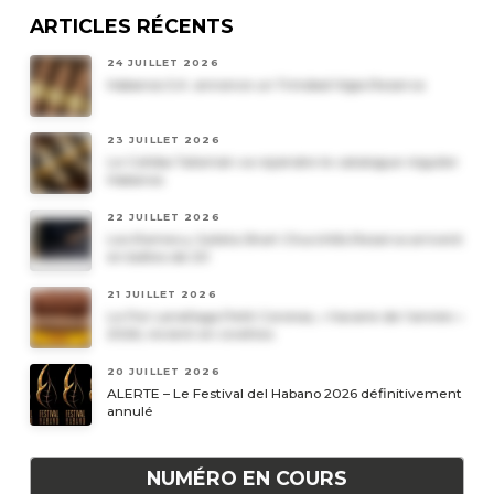
ARTICLES RÉCENTS
24 JUILLET 2026
Habanos S.A. annonce un Trinidad Vigia Reserva
23 JUILLET 2026
Le Cohiba Talismán va rejoindre le catalogue régulier
Habanos
22 JUILLET 2026
Les Romeo y Julieta Short Churchills Reserva arrivent
en boîtes de 20
21 JUILLET 2026
Le Por Larrañaga Petit Coronas, « havane de l’année »
2026, revient en civettes
20 JUILLET 2026
ALERTE – Le Festival del Habano 2026 définitivement
annulé
NUMÉRO EN COURS