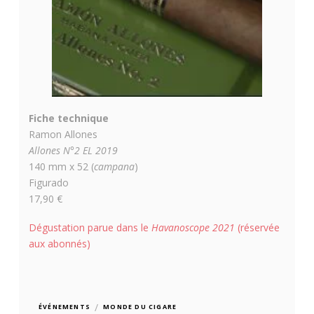
Fiche technique
Ramon Allones
Allones N°2 EL 2019
140 mm x 52 (
campana
)
Figurado
17,90 €
Dégustation parue dans le
Havanoscope 2021
(réservée
aux abonnés)
/
ÉVÉNEMENTS
MONDE DU CIGARE