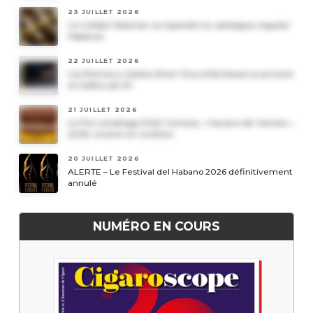
23 JUILLET 2026
Le Cohiba Talismán va rejoindre le catalogue régulier
Habanos
22 JUILLET 2026
Les Romeo y Julieta Short Churchills Reserva arrivent
en boîtes de 20
21 JUILLET 2026
Le Por Larrañaga Petit Coronas, « havane de l’année »
2026, revient en civettes
20 JUILLET 2026
ALERTE – Le Festival del Habano 2026 définitivement
annulé
NUMÉRO EN COURS