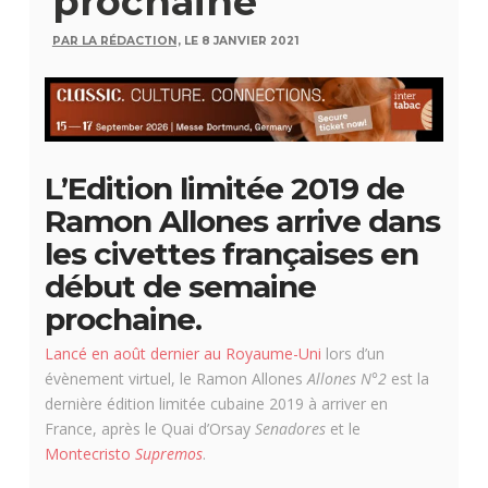
prochaine
PAR LA RÉDACTION,
LE 8 JANVIER 2021
L’Edition limitée 2019 de
Ramon Allones arrive dans
les civettes françaises en
début de semaine
prochaine.
Lancé en août dernier au Royaume-Uni
lors d’un
évènement virtuel, le Ramon Allones
Allones N°2
est la
dernière édition limitée cubaine 2019 à arriver en
France, après le Quai d’Orsay
Senadores
et le
Montecristo
Supremos
.