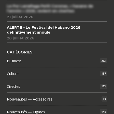
Le Por Larrañaga Petit Coronas, « havane de
l’année » 2026, revient en civettes
21 juillet 2026
ALERTE – Le Festival del Habano 2026
définitivement annulé
20 juillet 2026
CATÉGORIES
Business
233
Culture
157
Civettes
103
Nouveautés — Accessoires
39
Nouveautés — Cigares
145