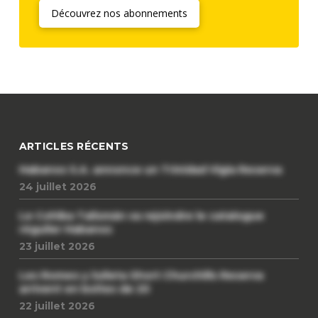
Découvrez nos abonnements
ARTICLES RÉCENTS
Habanos S.A. annonce un Trinidad Vigia Reserva
24 juillet 2026
Le Cohiba Talismán va rejoindre le catalogue
régulier Habanos
23 juillet 2026
Les Romeo y Julieta Short Churchills Reserva
arrivent en boîtes de 20
22 juillet 2026