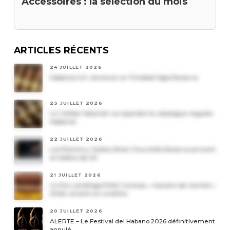
Accessoires : la sélection du mois
ARTICLES RÉCENTS
24 JUILLET 2026
Habanos S.A. annonce un Trinidad Vigia Reserva
23 JUILLET 2026
Le Cohiba Talismán va rejoindre le catalogue régulier
Habanos
22 JUILLET 2026
Les Romeo y Julieta Short Churchills Reserva arrivent
en boîtes de 20
21 JUILLET 2026
Le Por Larrañaga Petit Coronas, « havane de l’année »
2026, revient en civettes
20 JUILLET 2026
ALERTE – Le Festival del Habano 2026 définitivement
annulé