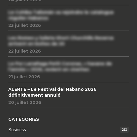
Le Cohiba Talismán va rejoindre le catalogue
régulier Habanos
23 juillet 2026
Les Romeo y Julieta Short Churchills Reserva
arrivent en boîtes de 20
22 juillet 2026
Le Por Larrañaga Petit Coronas, « havane de
l’année » 2026, revient en civettes
21 juillet 2026
ALERTE – Le Festival del Habano 2026
définitivement annulé
20 juillet 2026
CATÉGORIES
Business
233