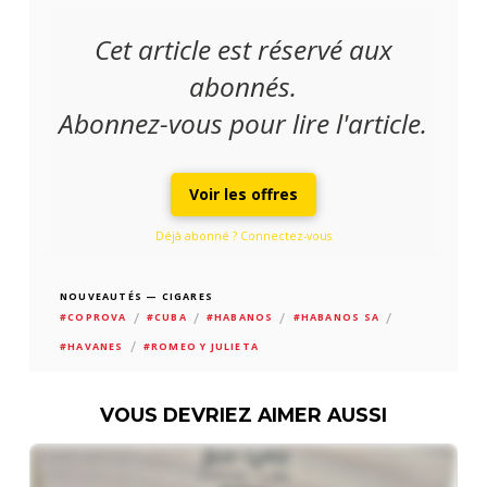
Cet article est réservé aux
abonnés.
Abonnez-vous pour lire l'article.
Voir les offres
Déjà abonné ? Connectez-vous
NOUVEAUTÉS — CIGARES
/
/
/
/
#COPROVA
#CUBA
#HABANOS
#HABANOS SA
/
#HAVANES
#ROMEO Y JULIETA
VOUS DEVRIEZ AIMER AUSSI