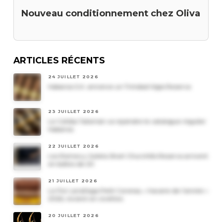
Nouveau conditionnement chez Oliva
ARTICLES RÉCENTS
24 JUILLET 2026
Habanos S.A. annonce un Trinidad Vigia Reserva
23 JUILLET 2026
Le Cohiba Talismán va rejoindre le catalogue régulier
Habanos
22 JUILLET 2026
Les Romeo y Julieta Short Churchills Reserva arrivent
en boîtes de 20
21 JUILLET 2026
Le Por Larrañaga Petit Coronas, « havane de l’année »
2026, revient en civettes
20 JUILLET 2026