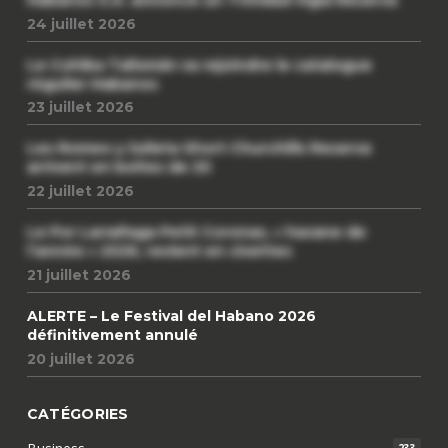
24 juillet 2026
Le Cohiba Talismán va rejoindre le catalogue
régulier Habanos
23 juillet 2026
Les Romeo y Julieta Short Churchills Reserva
arrivent en boîtes de 20
22 juillet 2026
Le Por Larrañaga Petit Coronas, « havane de
l’année » 2026, revient en civettes
21 juillet 2026
ALERTE – Le Festival del Habano 2026
définitivement annulé
20 juillet 2026
CATÉGORIES