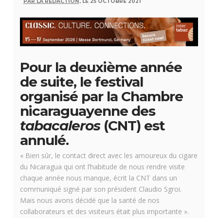
PAR LA RÉDACTION,
LE 25 OCTOBRE 2021
Pour la deuxième année
de suite, le festival
organisé par la Chambre
nicaraguayenne des
tabacaleros
(CNT) est
annulé.
« Bien sûr, le contact direct avec les amoureux du cigare
du Nicaragua qui ont l’habitude de nous rendre visite
chaque année nous manque, écrit la CNT dans un
communiqué signé par son président Claudio Sgroi.
Mais nous avons décidé que la santé de nos
collaborateurs et des visiteurs était plus importante ».