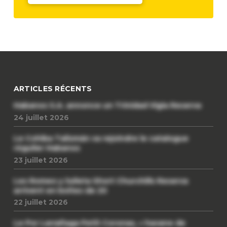
ARTICLES RÉCENTS
Habanos S.A. annonce un Trinidad Vigia Reserva
24 juillet 2026
Le Cohiba Talismán va rejoindre le catalogue
régulier Habanos
23 juillet 2026
Les Romeo y Julieta Short Churchills Reserva
arrivent en boîtes de 20
22 juillet 2026
Le Por Larrañaga Petit Coronas, « havane de