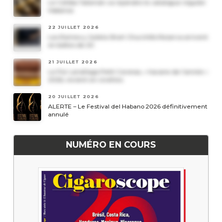
Le Cohiba Talismán va rejoindre le catalogue régulier
Habanos
22 JUILLET 2026
Les Romeo y Julieta Short Churchills Reserva arrivent
en boîtes de 20
21 JUILLET 2026
Le Por Larrañaga Petit Coronas, « havane de l’année »
2026, revient en civettes
20 JUILLET 2026
ALERTE – Le Festival del Habano 2026 définitivement
annulé
NUMÉRO EN COURS