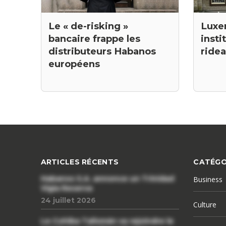
Luxe
Le « de-risking »
insti
bancaire frappe les
ride
distributeurs Habanos
européens
ARTICLES RÉCENTS
CATÉGO
Habanos S.A. annonce un Trinidad
Business
Vigia Reserva
24 juillet 2026
Culture
Le Cohiba Talismán va rejoindre le