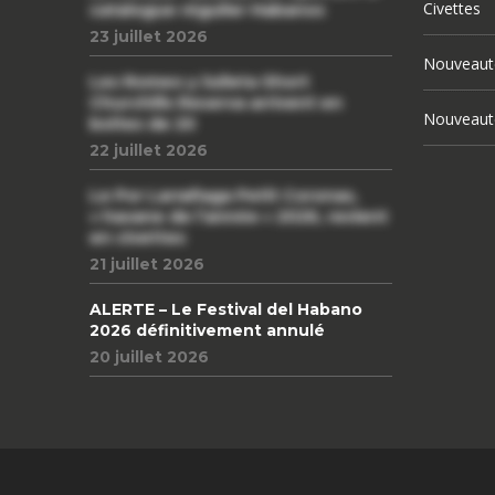
Civettes
catalogue régulier Habanos
23 juillet 2026
Nouveaut
Les Romeo y Julieta Short
Churchills Reserva arrivent en
Nouveaut
boîtes de 20
22 juillet 2026
Le Por Larrañaga Petit Coronas,
« havane de l’année » 2026, revient
en civettes
21 juillet 2026
ALERTE – Le Festival del Habano
2026 définitivement annulé
20 juillet 2026