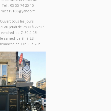
Tél. : 05 55 74 25 15
mica19100@yahoo.fr
Ouvert tous les jours :
ndi au jeudi de 7h30 à 22h15
e vendredi de 7h30 à 23h
le samedi de 9h à 23h
 dimanche de 11h30 à 20h