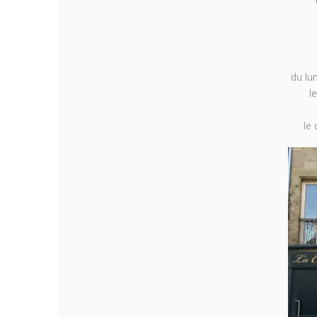
du lu
l
le