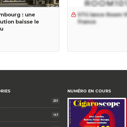
mbourg : une
STG lance Room 1
tution baisse le
France
au
RIES
NUMÉRO EN COURS
233
157