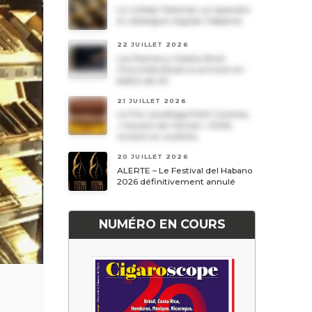
Le Cohiba Talismán va rejoindre
le catalogue régulier Habanos
22 JUILLET 2026
Les Romeo y Julieta Short
Churchills Reserva arrivent en
boîtes de 20
21 JUILLET 2026
Le Por Larrañaga Petit Coronas,
« havane de l’année » 2026,
revient en civettes
20 JUILLET 2026
ALERTE – Le Festival del Habano
2026 définitivement annulé
NUMÉRO EN COURS