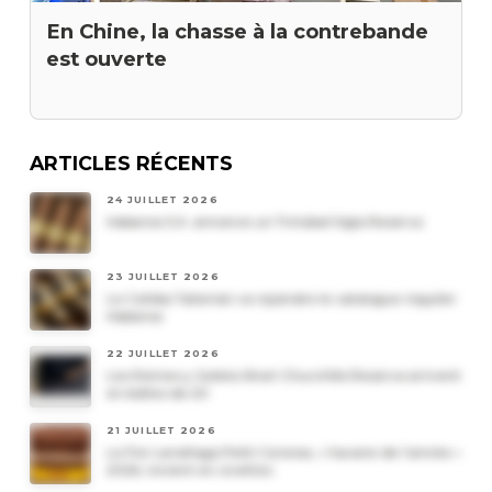
En Chine, la chasse à la contrebande
est ouverte
ARTICLES RÉCENTS
24 JUILLET 2026
Habanos S.A. annonce un Trinidad Vigia Reserva
23 JUILLET 2026
Le Cohiba Talismán va rejoindre le catalogue régulier
Habanos
22 JUILLET 2026
Les Romeo y Julieta Short Churchills Reserva arrivent
en boîtes de 20
21 JUILLET 2026
Le Por Larrañaga Petit Coronas, « havane de l’année »
2026, revient en civettes