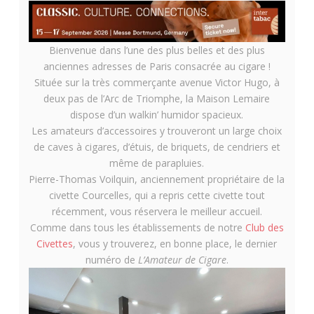
Bienvenue dans l’une des plus belles et des plus
anciennes adresses de Paris consacrée au cigare !
Située sur la très commerçante avenue Victor Hugo, à
deux pas de l’Arc de Triomphe, la Maison Lemaire
dispose d’un walkin’ humidor spacieux.
Les amateurs d’accessoires y trouveront un large choix
de caves à cigares, d’étuis, de briquets, de cendriers et
même de parapluies.
Pierre-Thomas Voilquin, anciennement propriétaire de la
civette Courcelles, qui a repris cette civette tout
récemment, vous réservera le meilleur accueil.
Comme dans tous les établissements de notre
Club des
Civettes
, vous y trouverez, en bonne place, le dernier
numéro de
L’Amateur de Cigare
.