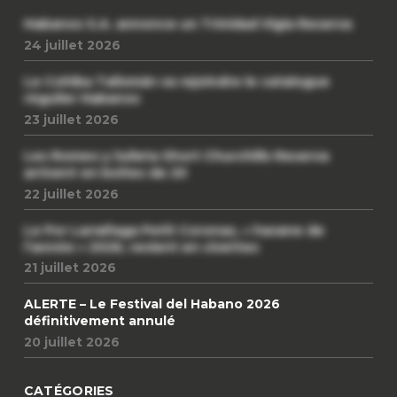
Habanos S.A. annonce un Trinidad Vigia Reserva
24 juillet 2026
Le Cohiba Talismán va rejoindre le catalogue
régulier Habanos
23 juillet 2026
Les Romeo y Julieta Short Churchills Reserva
arrivent en boîtes de 20
22 juillet 2026
Le Por Larrañaga Petit Coronas, « havane de
l’année » 2026, revient en civettes
21 juillet 2026
ALERTE – Le Festival del Habano 2026
définitivement annulé
20 juillet 2026
CATÉGORIES