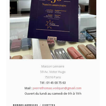
Maison Lemaire
59 Av. Victor Hugo
75016 Paris
Tél : 01 45 00 75 63
Mail :
pierrethomas.voilquin@gmail.com
Ouvert du lundi au samedi de 9 h à 19 h
/
BONNES ADRESSES
CIVETTES