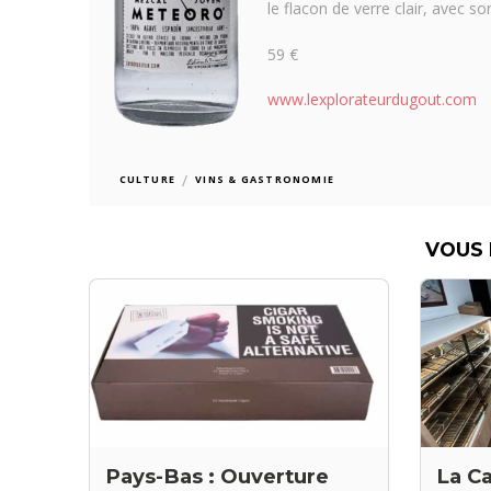
le flacon de verre clair, avec 
59 €
www.lexplorateurdugout.com
/
CULTURE
VINS & GASTRONOMIE
VOUS 
La Ca
Pays-Bas : Ouverture