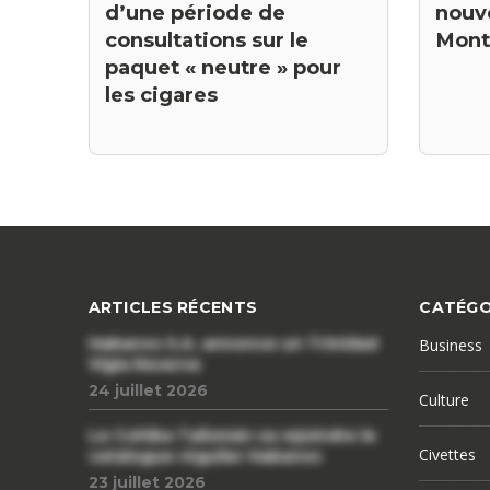
nouve
d’une période de
Mont
consultations sur le
paquet « neutre » pour
les cigares
ARTICLES RÉCENTS
CATÉGO
Habanos S.A. annonce un Trinidad
Business
Vigia Reserva
24 juillet 2026
Culture
Le Cohiba Talismán va rejoindre le
Civettes
catalogue régulier Habanos
23 juillet 2026