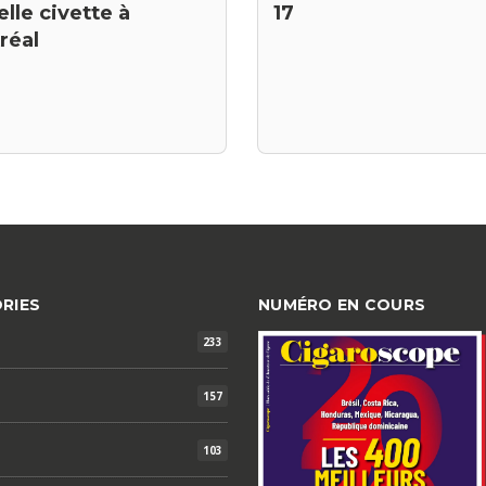
lle civette à
17
réal
RIES
NUMÉRO EN COURS
233
157
103