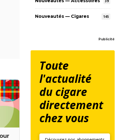
Nouveautés — Accessoires
39
Nouveautés — Cigares
145
Publicité
Toute
l'actualité
du cigare
directement
chez vous
jour
Découvrez nos abonnements