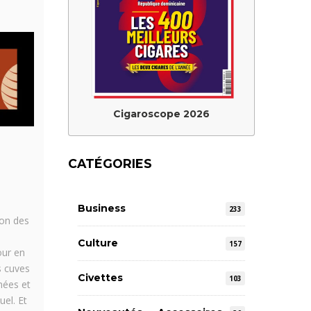
Cigaroscope 2026
CATÉGORIES
Business
233
ion des
Culture
157
our en
s cuves
Civettes
103
nées et
el. Et