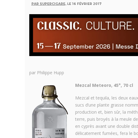
PAR SUPERCIGARE,
LE 16 FÉVRIER 2017
par Philippe Hupp
Mezcal Meteoro, 45°, 70 cl
Mezcal et tequila, les deux eaux
sucs d’une plante grasse nommée 
production et, bien sûr, la méth
terre, puis broyés à la meule d
en cyprès avant une double dist
délicatement fumées, fera le b