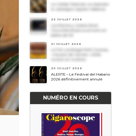
Le Cohiba Talismán va rejoindre
le catalogue régulier Habanos
22 JUILLET 2026
Les Romeo y Julieta Short
Churchills Reserva arrivent en
boîtes de 20
21 JUILLET 2026
Le Por Larrañaga Petit Coronas,
« havane de l’année » 2026,
revient en civettes
20 JUILLET 2026
ALERTE – Le Festival del Habano
2026 définitivement annulé
NUMÉRO EN COURS