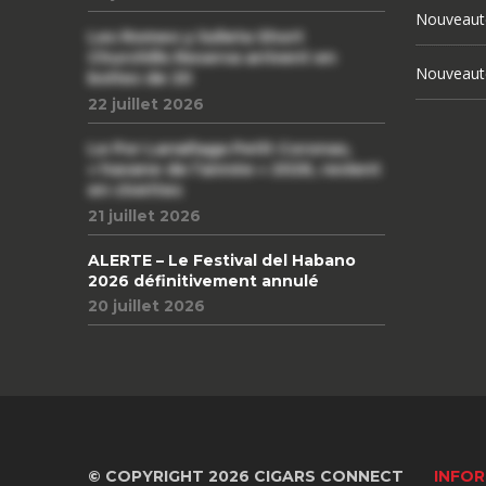
Nouveaut
Les Romeo y Julieta Short
Churchills Reserva arrivent en
Nouveaut
boîtes de 20
22 juillet 2026
Le Por Larrañaga Petit Coronas,
« havane de l’année » 2026, revient
en civettes
21 juillet 2026
ALERTE – Le Festival del Habano
2026 définitivement annulé
20 juillet 2026
© COPYRIGHT 2026 CIGARS CONNECT
INFOR