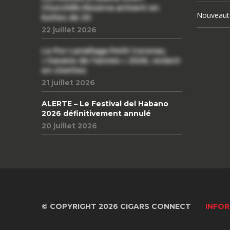
Churchills Reserva arrivent en
Nouveaut
boîtes de 20
22 juillet 2026
Le Por Larrañaga Petit Coronas,
« havane de l’année » 2026, revient
en civettes
21 juillet 2026
ALERTE – Le Festival del Habano
2026 définitivement annulé
20 juillet 2026
© COPYRIGHT 2026 CIGARS CONNECT
INFOR