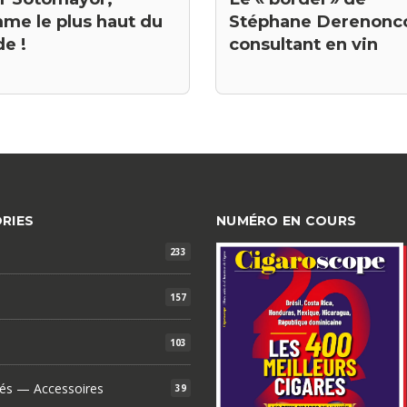
me le plus haut du
Stéphane Derenonco
de !
consultant en vin
RIES
NUMÉRO EN COURS
233
157
103
és — Accessoires
39