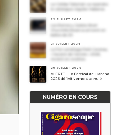
Le Cohiba Talismán va rejoindre
le catalogue régulier Habanos
22 JUILLET 2026
Les Romeo y Julieta Short
Churchills Reserva arrivent en
boîtes de 20
21 JUILLET 2026
Le Por Larrañaga Petit Coronas,
« havane de l’année » 2026,
revient en civettes
20 JUILLET 2026
ALERTE – Le Festival del Habano
2026 définitivement annulé
NUMÉRO EN COURS