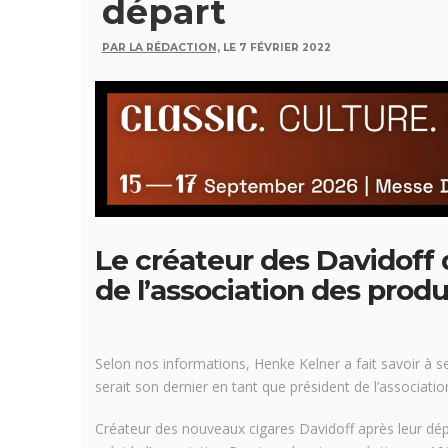
départ
PAR LA RÉDACTION,
LE 7 FÉVRIER 2022
Le créateur des Davidoff 
de l’association des prod
Selon nos informations, Henke Kelner a fait savoir à se
serait son dernier en tant que président de l’associatio
Créateur des nouveaux cigares Davidoff après leur d