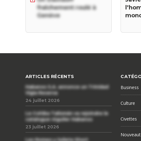
l’hom
fraîchement roulé à
mon
Genève
ARTICLES RÉCENTS
CATÉGO
Habanos S.A. annonce un Trinidad
Business
Vigia Reserva
24 juillet 2026
Culture
Le Cohiba Talismán va rejoindre le
Civettes
catalogue régulier Habanos
23 juillet 2026
Nouveaut
Les Romeo y Julieta Short