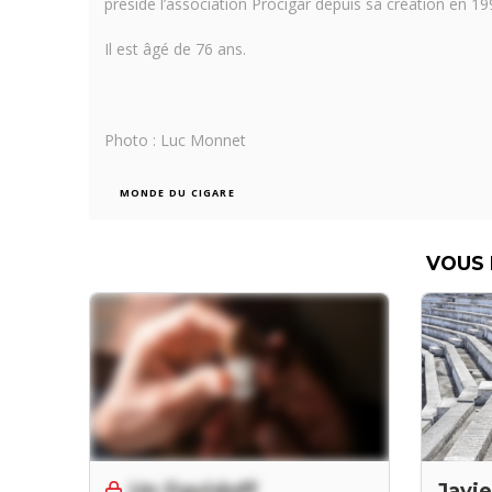
préside l’association Procigar depuis sa création en 19
Il est âgé de 76 ans.
Photo : Luc Monnet
MONDE DU CIGARE
VOUS 
Javi
Un Davidoff