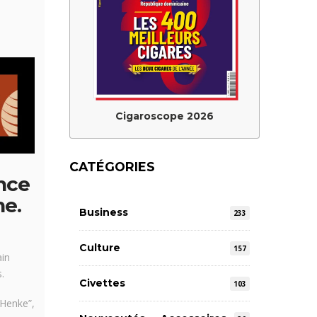
Cigaroscope 2026
CATÉGORIES
ence
ne.
Business
233
Culture
157
ain
.
Civettes
103
“Henke”,