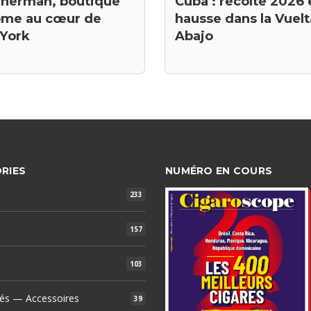
Sherman, boutique
Cuba : récolte 2026 
ôme au cœur de
hausse dans la Vuelt
York
Abajo
RIES
NUMÉRO EN COURS
233
157
103
és — Accessoires
39