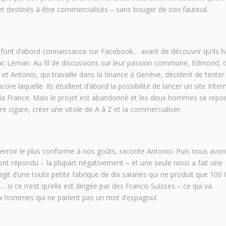
et destinés à être commercialisés – sans bouger de son fauteuil.
 font d’abord connaissance sur Facebook… avant de découvrir qu’ils h
u lac Léman. Au fil de discussions sur leur passion commune, Edmond, 
 et Antonio, qui travaille dans la finance à Genève, décident de tenter
e laquelle. Ils étudient d’abord la possibilité de lancer un site Inter
à la France. Mais le projet est abandonné et les deux hommes se repo
re cigare, créer une vitole de A à Z et la commercialiser.
erroir le plus conforme à nos goûts, raconte Antonio. Puis nous avo
ont répondu – la plupart négativement – et une seule nous a fait une
agit d’une toute petite fabrique de dix salariés qui ne produit que 100
 si ce n’est qu’elle est dirigée par des Franco-Suisses – ce qui va
ux hommes qui ne parlent pas un mot d’espagnol.