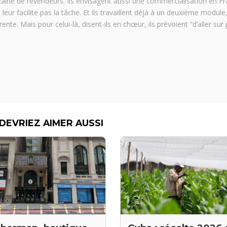
zaine de revendeurs. Ils envisagent aussi une commercialisation en Fr
eur facilite pas la tâche. Et ils travaillent déjà à un deuxième module,
rente. Mais pour celui-là, disent-ils en chœur, ils prévoient “d’aller sur 
DEVRIEZ AIMER AUSSI