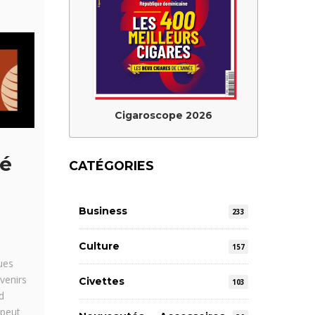
Cigaroscope 2026
cé
CATÉGORIES
Business
233
Culture
157
ues
venirs
Civettes
103
d
 peut