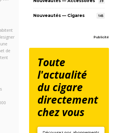
Nouveautés — Accessoires
39
Nouveautés — Cigares
145
abitent
designer
Publicité
 une
net de
rtent
Toute
l'actualité
du cigare
ns
directement
 000
chez vous
Découvrez nos abonnements