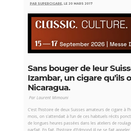
PAR SUPERCIGARE,
LE 20 MARS 2017
Sans bouger de leur Suiss
Izambar, un cigare qu’ils o
Nicaragua.
Par Laurent Mimouni
C’est l’histoire de deux Suisses amateurs de cigare à l’
mois, on s’attendait à l’un de ces habituels récits pon
de longues heures passées dans les ateliers de roulag
parfait. En fait, l’histoire d’Edmond (il ne se fait app