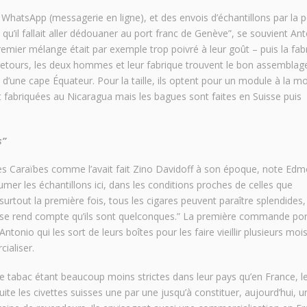
 WhatsApp (messagerie en ligne), et des envois d’échantillons par la p
, qu’il fallait aller dédouaner au port franc de Genève”, se souvient Ant
mier mélange était par exemple trop poivré à leur goût – puis la fab
s-retours, les deux hommes et leur fabrique trouvent le bon assemblage
 d’une cape Équateur. Pour la taille, ils optent pour un module à la mo
 fabriquées au Nicaragua mais les bagues sont faites en Suisse puis
s”
s les Caraïbes comme l’avait fait Zino Davidoff à son époque, note Ed
umer les échantillons ici, dans les conditions proches de celles que
surtout la première fois, tous les cigares peuvent paraître splendides,
 se rend compte qu’ils sont quelconques.” La première commande por
ntonio qui les sort de leurs boîtes pour les faire vieillir plusieurs moi
ialiser.
de tabac étant beaucoup moins strictes dans leur pays qu’en France, l
 les civettes suisses une par une jusqu’à constituer, aujourd’hui, u