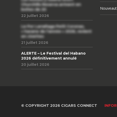
Churchills Reserva arrivent en
Nouveaut
boîtes de 20
22 juillet 2026
Le Por Larrañaga Petit Coronas,
« havane de l’année » 2026, revient
en civettes
21 juillet 2026
ALERTE – Le Festival del Habano
2026 définitivement annulé
20 juillet 2026
© COPYRIGHT 2026 CIGARS CONNECT
INFOR