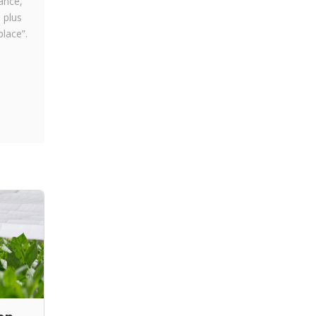
ance,
 plus
place”.