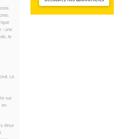
oste.
onio.
rique
 : une
de, le
mond. Le
te sur
s en
es deux
n