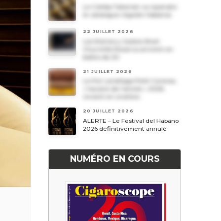
Le Cohiba Talismán va rejoindre
le catalogue régulier Habanos
22 JUILLET 2026
Les Romeo y Julieta Short
Churchills Reserva arrivent en
boîtes de 20
21 JUILLET 2026
Le Por Larrañaga Petit Coronas,
« havane de l’année » 2026,
revient en civettes
20 JUILLET 2026
ALERTE – Le Festival del Habano
2026 définitivement annulé
NUMÉRO EN COURS