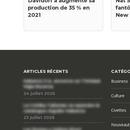
Nat 
Davidoff a augmenté sa
fant
production de 35 % en
New 
2021
ARTICLES RÉCENTS
CATÉGO
Habanos S.A. annonce un Trinidad
Business
Vigia Reserva
24 juillet 2026
Culture
Le Cohiba Talismán va rejoindre le
Civettes
catalogue régulier Habanos
23 juillet 2026
Nouveaut
Les Romeo y Julieta Short