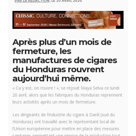
PAR LA RÉDACTION,
LE 20 AVRIL 2020
Après plus d’un mois de
fermeture, les
manufactures de cigares
du Honduras rouvrent
aujourd’hui même.
« Ca y est, on rouvre ! », se réjouit Maya Selva ce lundi
20 avril, alors que les fabriques du Honduras reprennent
leurs activités après un mois de fermeture.
Les dirigeants de l’industrie du cigare à Danlí (sud du
Honduras) ont travaillé avec le représentant local de
l’Union européenne pour mettre en place des mesures
sanitaires permettant une reprise de la production tout