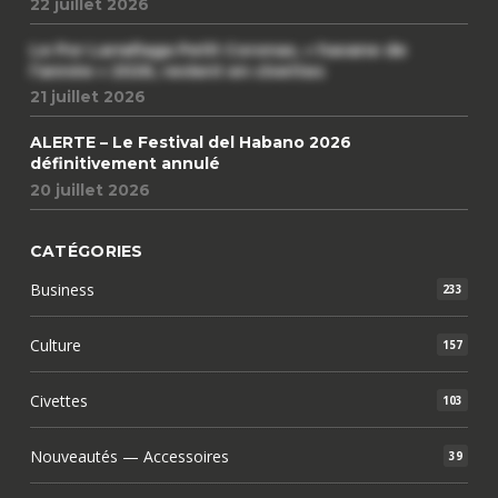
22 juillet 2026
Le Por Larrañaga Petit Coronas, « havane de
l’année » 2026, revient en civettes
21 juillet 2026
ALERTE – Le Festival del Habano 2026
définitivement annulé
20 juillet 2026
CATÉGORIES
Business
233
Culture
157
Civettes
103
Nouveautés — Accessoires
39