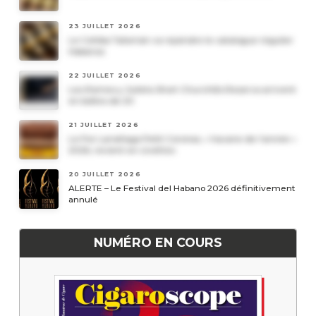
23 JUILLET 2026
Le Cohiba Talismán va rejoindre le catalogue régulier
Habanos
22 JUILLET 2026
Les Romeo y Julieta Short Churchills Reserva arrivent
en boîtes de 20
21 JUILLET 2026
Le Por Larrañaga Petit Coronas, « havane de l’année »
2026, revient en civettes
20 JUILLET 2026
ALERTE – Le Festival del Habano 2026 définitivement
annulé
NUMÉRO EN COURS