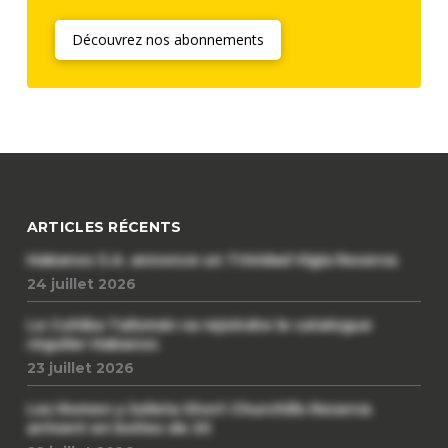
Découvrez nos abonnements
ARTICLES RÉCENTS
Habanos S.A. annonce un Trinidad Vigia Reserva
24 juillet 2026
Le Cohiba Talismán va rejoindre le catalogue
régulier Habanos
23 juillet 2026
Les Romeo y Julieta Short Churchills Reserva
arrivent en boîtes de 20