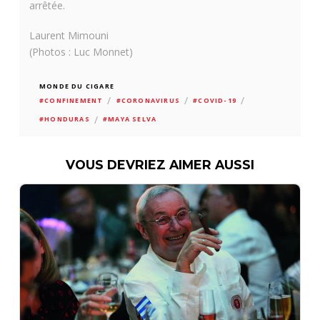
arrêtée.
Laurent Mimouni
(Photos : Luc Monnet)
MONDE DU CIGARE
/
/
/
#CONFINEMENT
#CORONAVIRUS
#COVID-19
/
#HONDURAS
#MAYA SELVA
VOUS DEVRIEZ AIMER AUSSI