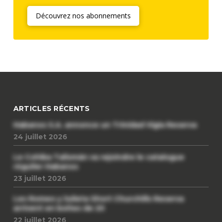
Découvrez nos abonnements
ARTICLES RÉCENTS
Habanos S.A. annonce un Trinidad Vigia Reserva
24 juillet 2026
Le Cohiba Talismán va rejoindre le catalogue
régulier Habanos
23 juillet 2026
Les Romeo y Julieta Short Churchills Reserva
arrivent en boîtes de 20
22 juillet 2026