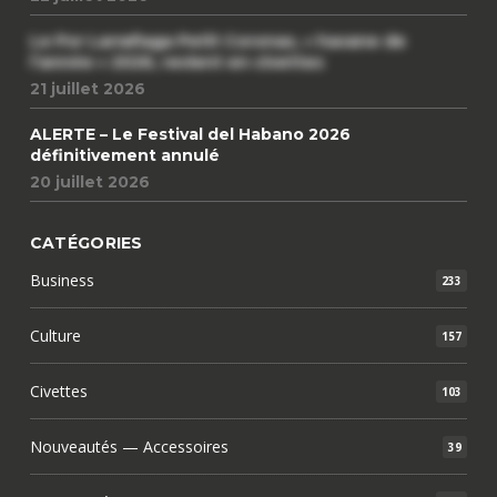
Le Por Larrañaga Petit Coronas, « havane de
l’année » 2026, revient en civettes
21 juillet 2026
ALERTE – Le Festival del Habano 2026
définitivement annulé
20 juillet 2026
CATÉGORIES
Business
233
Culture
157
Civettes
103
Nouveautés — Accessoires
39