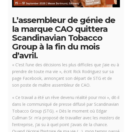
L’assembleur de génie de
la marque CAO quittera
Scandinavian Tobacco
Group à la fin du mois
d’avril.
« C’est l’une des décisions les plus difficiles que j’aie eu à
prendre de toute ma vie », écrit Rick Rodriguez sur sa
page Facebook, annonçant son départ de STG et de
son poste de maître assembleur de CAO.
« Ce travail a été un rêve devenu réalité pour moi », dit-il
dans le communiqué de presse diffusé par Scandinavian
Tobacco Group (STG). « Dès le moment où Edgar
Cullman Sr. m’a proposé de travailler avec les
masters
de
l’entreprise, j’ai su à quel point j’avais de la chance.
Quand j’écrirai l’histoire de ma vie (…), mon temps passé