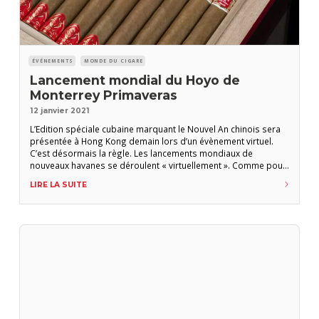
ÉVÉNEMENTS
MONDE DU CIGARE
Lancement mondial du Hoyo de
Monterrey Primaveras
12 janvier 2021
L’Edition spéciale cubaine marquant le Nouvel An chinois sera
présentée à Hong Kong demain lors d’un évènement virtuel.
C’est désormais la règle. Les lancements mondiaux de
nouveaux havanes se déroulent « virtuellement ». Comme pour
le Ramon Allones Allones N° 2 EL 2019 et le H. Upmann
LIRE LA SUITE
Connossieur N° 2, le Primaveras de Hoyo de Monterrey sera
dévoilé mercredi 13 janvier 2021