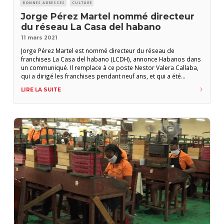
BONNES ADRESSES
CULTURE
Jorge Pérez Martel nommé directeur
du réseau La Casa del habano
11 mars 2021
Jorge Pérez Martel est nommé directeur du réseau de
franchises La Casa del habano (LCDH), annonce Habanos dans
un communiqué. Il remplace à ce poste Nestor Valera Callaba,
qui a dirigé les franchises pendant neuf ans, et qui a été
nommé au printemps dernier co-directeur général de
LIRE LA SUITE
Cubacigar, l’importateur exclusif des havanes au Benelux,
même si sa prise de fonction