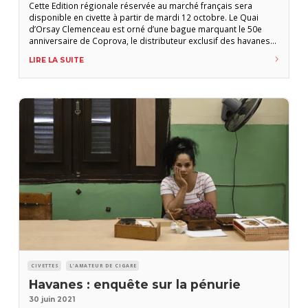
Cette Edition régionale réservée au marché français sera
disponible en civette à partir de mardi 12 octobre. Le Quai
d’Orsay Clemenceau est orné d’une bague marquant le 50e
anniversaire de Coprova, le distributeur exclusif des havanes
en France. Il est l’une des deux éditions régionales réservées
LIRE LA SUITE
au marché français cette année avec le El Rey del Mundo
L’Epoque, lui aussi
CIVETTES
L'AMATEUR DE CIGARE
Havanes : enquête sur la pénurie
30 juin 2021