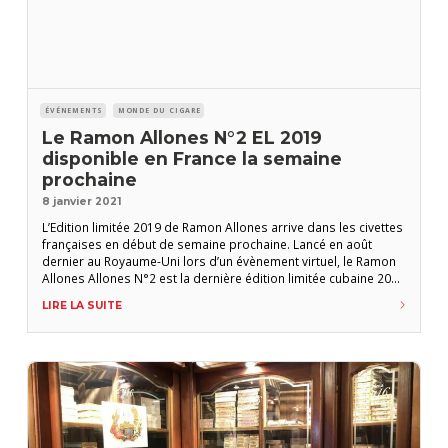
ÉVÉNEMENTS
MONDE DU CIGARE
Le Ramon Allones N°2 EL 2019
disponible en France la semaine
prochaine
8 janvier 2021
L’Edition limitée 2019 de Ramon Allones arrive dans les civettes
françaises en début de semaine prochaine. Lancé en août
dernier au Royaume-Uni lors d’un évènement virtuel, le Ramon
Allones Allones N°2 est la dernière édition limitée cubaine 2019
à arriver en France, après le Quai d’Orsay Senadores et le
LIRE LA SUITE
Montecristo Supremos. Il s’agit d’un figurado, réédition du
module choisi pour