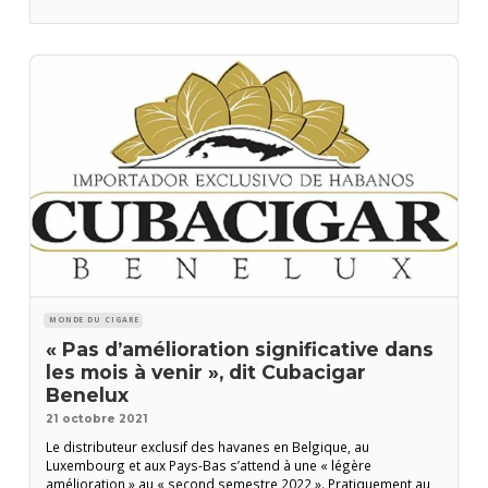
Festival del Habano. Le festival Procigar en République
dominicaine se tiendra aux
MONDE DU CIGARE
« Pas d’amélioration significative dans
les mois à venir », dit Cubacigar
Benelux
21 octobre 2021
Le distributeur exclusif des havanes en Belgique, au
Luxembourg et aux Pays-Bas s’attend à une « légère
amélioration » au « second semestre 2022 ». Pratiquement au