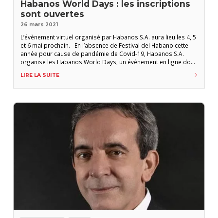
Habanos World Days : les inscriptions
sont ouvertes
26 mars 2021
L’évènement virtuel organisé par Habanos S.A. aura lieu les 4, 5
et 6 mai prochain. En l’absence de Festival del Habano cette
année pour cause de pandémie de Covid-19, Habanos S.A.
organise les Habanos World Days, un évènement en ligne dont
le déroulement est largement inspiré de celui des festivals
LIRE LA SUITE
organisés « en présenciel » depuis plus de 20 ans. Les