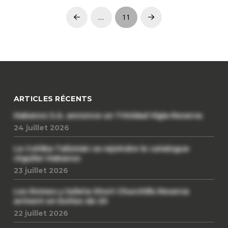
…
11
ARTICLES RÉCENTS
Habanos S.A. annonce un Trinidad Vigia Reserva
24 juillet 2026
Le Cohiba Talismán va rejoindre le catalogue
régulier Habanos
23 juillet 2026
Les Romeo y Julieta Short Churchills Reserva
arrivent en boîtes de 20
22 juillet 2026