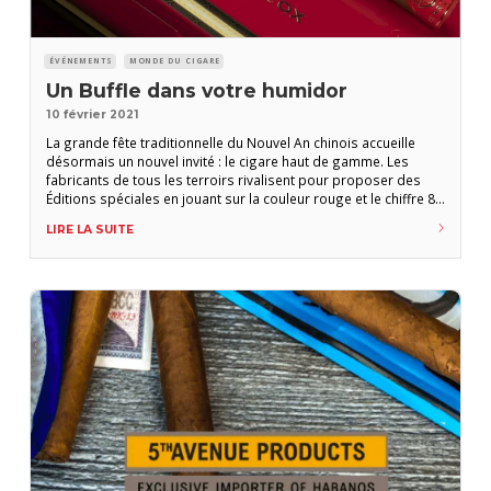
ÉVÉNEMENTS
MONDE DU CIGARE
Un Buffle dans votre humidor
10 février 2021
La grande fête traditionnelle du Nouvel An chinois accueille
désormais un nouvel invité : le cigare haut de gamme. Les
fabricants de tous les terroirs rivalisent pour proposer des
Éditions spéciales en jouant sur la couleur rouge et le chiffre 8,
symboles de chance et de prospérité pour les Chinois du
LIRE LA SUITE
monde entier. Pierre-Marie Giraud C’est d’ordinaire la plus
grande migration