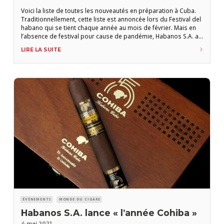
Voici la liste de toutes les nouveautés en préparation à Cuba.
Traditionnellement, cette liste est annoncée lors du Festival del
habano qui se tient chaque année au mois de février. Mais en
l’absence de festival pour cause de pandémie, Habanos S.A. a
organisé un évènement virtuel baptisé Habanos World Days.
LIRE LA SUITE
Dix-neuf nouvelles références sont en préparation. Cinq
nouvelles références
ÉVÉNEMENTS
MONDE DU CIGARE
Habanos S.A. lance « l’année Cohiba »
4 mai 2021