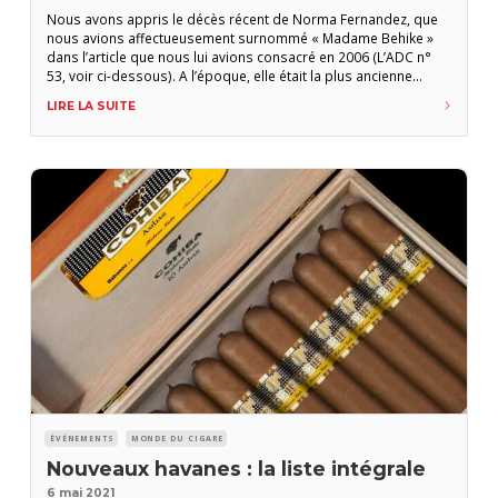
Nous avons appris le décès récent de Norma Fernandez, que
nous avions affectueusement surnommé « Madame Behike »
dans l’article que nous lui avions consacré en 2006 (L’ADC n°
53, voir ci-dessous). A l’époque, elle était la plus ancienne
employée de la manufacture El Laguito, berceau des Cohiba. Et
LIRE LA SUITE
à ce titre notamment, c’est elle qui avait roulé les tous premiers
Behike, qui
ÉVÉNEMENTS
MONDE DU CIGARE
Nouveaux havanes : la liste intégrale
6 mai 2021