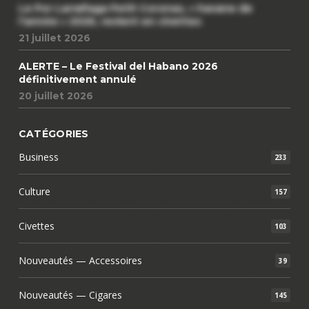
Le Por Larrañaga Petit Coronas, « havane de
l’année » 2026, revient en civettes
21 juillet 2026
ALERTE – Le Festival del Habano 2026
définitivement annulé
20 juillet 2026
CATÉGORIES
Business
233
Culture
157
Civettes
103
Nouveautés — Accessoires
39
Nouveautés — Cigares
145