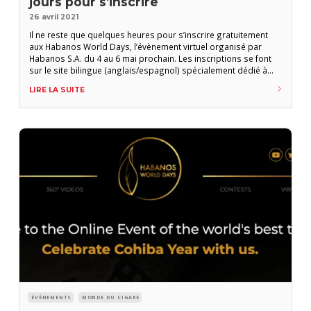
jours pour s’inscrire
26 avril 2021
Il ne reste que quelques heures pour s’inscrire gratuitement
aux Habanos World Days, l’évènement virtuel organisé par
Habanos S.A. du 4 au 6 mai prochain. Les inscriptions se font
sur le site bilingue (anglais/espagnol) spécialement dédié à
cette version virtuelle du Festival del Habano jusqu’au 28 avril :
LIRE LA SUITE
https://www.habanosworlddays.com. Le programme est lui
aussi disponible en ligne. Il est composé de
ÉVÉNEMENTS
MONDE DU CIGARE