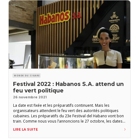
MONDE DU CIGARE
Festival 2022 : Habanos S.A. attend un
feu vert politique
26 novembre 2021
La date est fixée et les préparatifs continuent. Mais les
organisateurs attendent le feu vert des autorités politiques
cubaines. Les préparatifs du 23e Festival del Habano vont bon
train. Comme nous vous l’annoncions le 27 octobre, les dates
(21-25 février 2022) sont d’ores et déjà arrêtées et Habanos
LIRE LA SUITE
S.A. continue de mettre tout en oeuvre pour que le festival
puisse