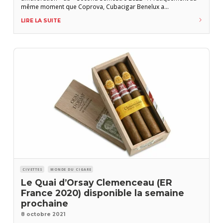
même moment que Coprova, Cubacigar Benelux a
communiqué auprès de ses clients sur l’état des livraisons et
LIRE LA SUITE
des stocks de havanes. Cette communication a pris la forme
d’un courrier électronique adressé aux détaillants lundi dernier
(18 octobre).
CIVETTES
MONDE DU CIGARE
Le Quai d’Orsay Clemenceau (ER
France 2020) disponible la semaine
prochaine
8 octobre 2021