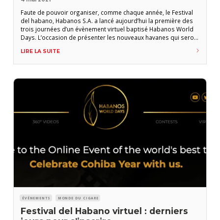
Faute de pouvoir organiser, comme chaque année, le Festival
del habano, Habanos S.A. a lancé aujourd’hui la première des
trois journées d’un évènement virtuel baptisé Habanos World
Days. L’occasion de présenter les nouveaux havanes qui seront
lancés dans les prochains mois et de faire le point sur les
LIRE LA SUITE
résultats financiers du groupe. « El año Cohiba » La marque
Cohiba, qui fête
ÉVÉNEMENTS
MONDE DU CIGARE
Festival del Habano virtuel : derniers