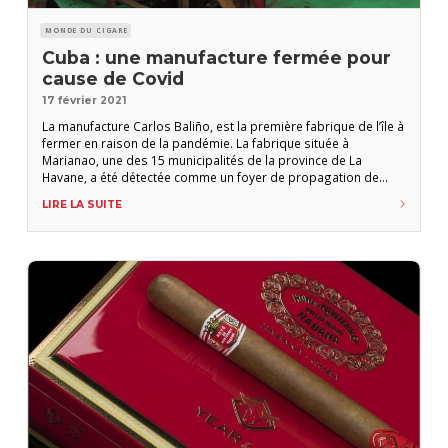
MONDE DU CIGARE
Cuba : une manufacture fermée pour
cause de Covid
17 février 2021
La manufacture Carlos Baliño, est la première fabrique de l’île à
fermer en raison de la pandémie. La fabrique située à
Marianao, une des 15 municipalités de la province de La
Havane, a été détectée comme un foyer de propagation de
l’épidémie de Covid-19. Le ministère de la Santé publique
LIRE LA SUITE
(Minsap) n’a pas donné de détails sur le nombre de