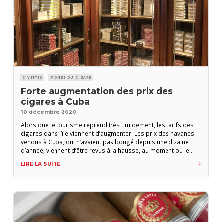
CIVETTES
MONDE DU CIGARE
Forte augmentation des prix des
cigares à Cuba
10 décembre 2020
Alors que le tourisme reprend très timidement, les tarifs des
cigares dans l’île viennent d’augmenter. Les prix des havanes
vendus à Cuba, qui n’avaient pas bougé depuis une dizaine
d’année, viennent d’être revus à la hausse, au moment où le
pays s’ouvre à nouveau au tourisme tout en se préparant à une
LIRE LA SUITE
réforme du système monétaire. Les augmentations sont très