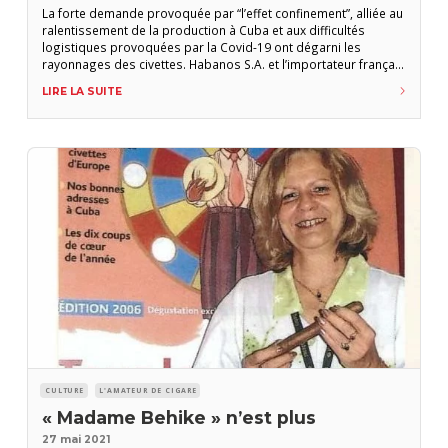
La forte demande provoquée par “l’effet confinement”, alliée au
ralentissement de la production à Cuba et aux difficultés
logistiques provoquées par la Covid-19 ont dégarni les
rayonnages des civettes. Habanos S.A. et l’importateur français
Coprova appellent à la patience. Le premier à tirer la sonnette
LIRE LA SUITE
d’alarme a été 5th Avenue, l’importateur exclusif des havanes
pour l’Allemagne, l’Autriche et la
CULTURE
L'AMATEUR DE CIGARE
« Madame Behike » n’est plus
27 mai 2021