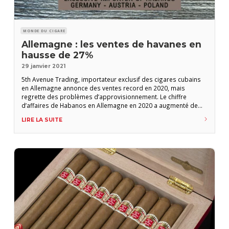
MONDE DU CIGARE
Allemagne : les ventes de havanes en
hausse de 27%
29 janvier 2021
5th Avenue Trading, importateur exclusif des cigares cubains
en Allemagne annonce des ventes record en 2020, mais
regrette des problèmes d’approvisionnement. Le chiffre
d’affaires de Habanos en Allemagne en 2020 a augmenté de
27,1 % en valeur, et de 23,8% en volume par rapport à l’année
LIRE LA SUITE
précedente. « De nombreux aficionados travaillent à domicile
et ont davantage de temps pour déguster