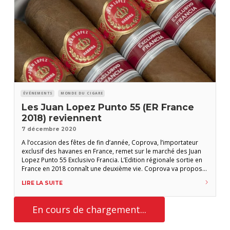
ÉVÉNEMENTS
MONDE DU CIGARE
Les Juan Lopez Punto 55 (ER France
2018) reviennent
7 décembre 2020
A l’occasion des fêtes de fin d’année, Coprova, l’importateur
exclusif des havanes en France, remet sur le marché des Juan
Lopez Punto 55 Exclusivo Francia. L’Edition régionale sortie en
France en 2018 connaît une deuxième vie. Coprova va proposer
cette semaine aux buralistes des boîtes qui ont connu deux
LIRE LA SUITE
années de vieillissement. Les amateurs pourront ainsi
(re)découvrir ce cigare apprécié
En cours de chargement...