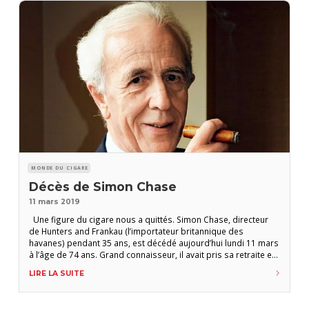
MONDE DU CIGARE
Décès de Simon Chase
11 mars 2019
Une figure du cigare nous a quittés. Simon Chase, directeur
de Hunters and Frankau (l’importateur britannique des
havanes) pendant 35 ans, est décédé aujourd’hui lundi 11 mars
à l’âge de 74 ans. Grand connaisseur, il avait pris sa retraite en
2009. En 1998, il avait reçu le titre d’Homme de l’année du
LIRE LA SUITE
havane décerné chaque année lors du festival