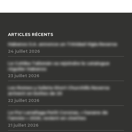
ARTICLES RÉCENTS
Habanos S.A. annonce un Trinidad Vigia Reserva
24 juillet 2026
Le Cohiba Talismán va rejoindre le catalogue
régulier Habanos
23 juillet 2026
Les Romeo y Julieta Short Churchills Reserva
arrivent en boîtes de 20
22 juillet 2026
Le Por Larrañaga Petit Coronas, « havane de
l’année » 2026, revient en civettes
21 juillet 2026