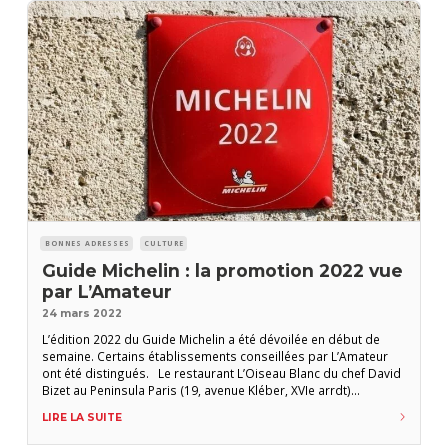
BONNES ADRESSES
CULTURE
Guide Michelin : la promotion 2022 vue
par L’Amateur
24 mars 2022
L’édition 2022 du Guide Michelin a été dévoilée en début de
semaine. Certains établissements conseillées par L’Amateur
ont été distingués. Le restaurant L’Oiseau Blanc du chef David
Bizet au Peninsula Paris (19, avenue Kléber, XVIe arrdt)
Recommandé dans L’ADC n° 148 (décembre 2021), il obtient sa
LIRE LA SUITE
deuxième étoiles. Le restaurant Les Foudres – Hôtel Chais
Monnet (50, avenue Paul