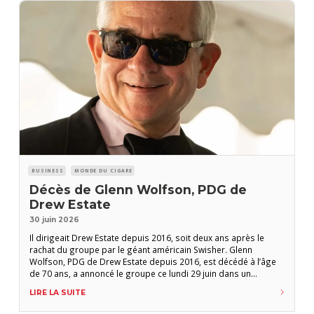
BUSINESS
MONDE DU CIGARE
Décès de Glenn Wolfson, PDG de
Drew Estate
30 juin 2026
Il dirigeait Drew Estate depuis 2016, soit deux ans après le
rachat du groupe par le géant américain Swisher. Glenn
Wolfson, PDG de Drew Estate depuis 2016, est décédé à l’âge
de 70 ans, a annoncé le groupe ce lundi 29 juin dans un
communiqué. En mai dernier, il avait annoncé aux équipes qu’il
LIRE LA SUITE
suivait un traitement pour un cancer