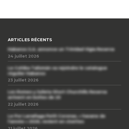
ARTICLES RÉCENTS
Habanos S.A. annonce un Trinidad Vigia Reserva
24 juillet 2026
Le Cohiba Talismán va rejoindre le catalogue
régulier Habanos
23 juillet 2026
Les Romeo y Julieta Short Churchills Reserva
arrivent en boîtes de 20
22 juillet 2026
Le Por Larrañaga Petit Coronas, « havane de
l’année » 2026, revient en civettes
21 juillet 2026