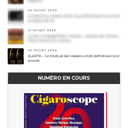
Habanos
22 JUILLET 2026
Les Romeo y Julieta Short Churchills Reserva arrivent
en boîtes de 20
21 JUILLET 2026
Le Por Larrañaga Petit Coronas, « havane de l’année »
2026, revient en civettes
20 JUILLET 2026
ALERTE – Le Festival del Habano 2026 définitivement
annulé
NUMÉRO EN COURS