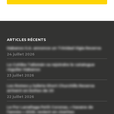
ARTICLES RÉCENTS
Habanos S.A. annonce un Trinidad Vigia Reserva
24 juillet 2026
Le Cohiba Talismán va rejoindre le catalogue
régulier Habanos
23 juillet 2026
Les Romeo y Julieta Short Churchills Reserva
arrivent en boîtes de 20
22 juillet 2026
Le Por Larrañaga Petit Coronas, « havane de
l’année » 2026, revient en civettes