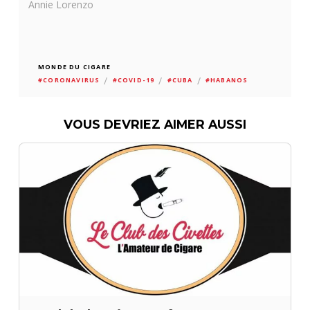
Annie Lorenzo
MONDE DU CIGARE
/
/
/
#CORONAVIRUS
#COVID-19
#CUBA
#HABANOS
VOUS DEVRIEZ AIMER AUSSI