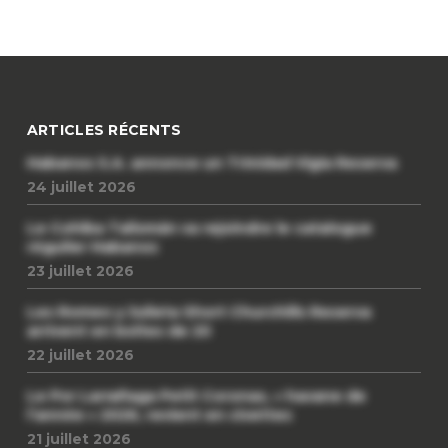
ARTICLES RÉCENTS
Habanos S.A. annonce un Trinidad Vigia Reserva
24 juillet 2026
Le Cohiba Talismán va rejoindre le catalogue
régulier Habanos
23 juillet 2026
Les Romeo y Julieta Short Churchills Reserva
arrivent en boîtes de 20
22 juillet 2026
Le Por Larrañaga Petit Coronas, « havane de
l’année » 2026, revient en civettes
21 juillet 2026