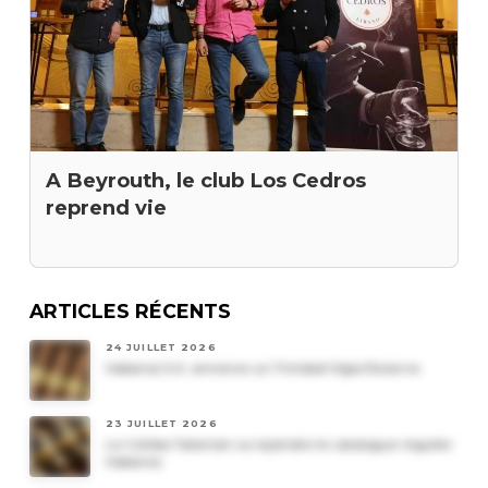
A Beyrouth, le club Los Cedros
reprend vie
ARTICLES RÉCENTS
24 JUILLET 2026
Habanos S.A. annonce un Trinidad Vigia Reserva
23 JUILLET 2026
Le Cohiba Talismán va rejoindre le catalogue régulier
Habanos