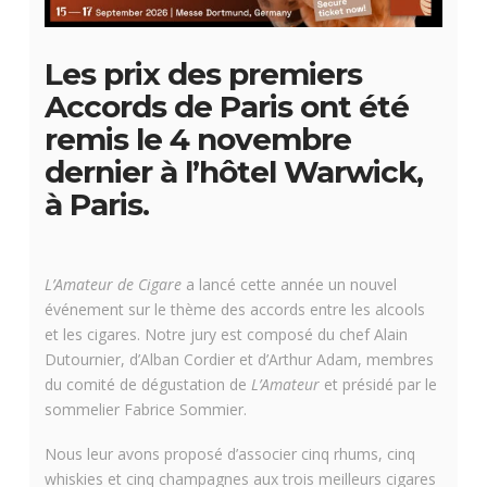
Les prix des premiers
Accords de Paris ont été
remis le 4 novembre
dernier à l’hôtel Warwick,
à Paris.
L’Amateur de Cigare
a lancé cette année un nouvel
événement sur le thème des accords entre les alcools
et les cigares. Notre jury est composé du chef Alain
Dutournier, d’Alban Cordier et d’Arthur Adam, membres
du comité de dégustation de
L’Amateur
et présidé par le
sommelier Fabrice Sommier.
Nous leur avons proposé d’associer cinq rhums, cinq
whiskies et cinq champagnes aux trois meilleurs cigares