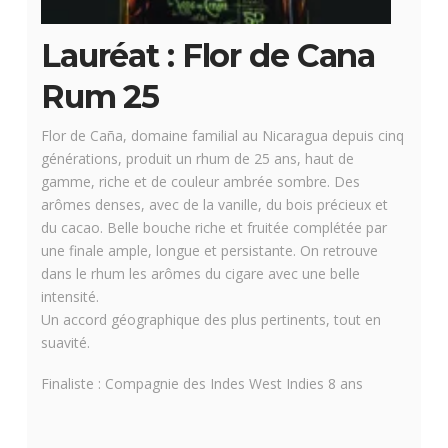
Lauréat : Flor de Cana
Rum 25
Flor de Caña, domaine familial au Nicaragua depuis cinq
générations, produit un rhum de 25 ans, haut de
gamme, riche et de couleur ambrée sombre. Des
arômes denses, avec de la vanille, du bois précieux et
du cacao. Belle bouche riche et fruitée complétée par
une finale ample, longue et persistante. On retrouve
dans le rhum les arômes du cigare avec une belle
intensité.
Un accord géographique des plus pertinents, tout en
suavité.
Finaliste : Compagnie des Indes West Indies 8 ans