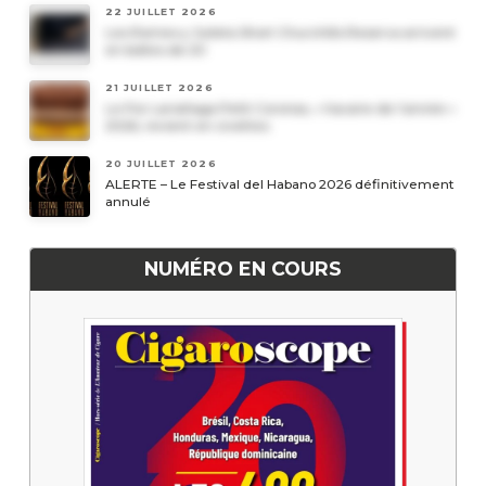
22 JUILLET 2026
Les Romeo y Julieta Short Churchills Reserva arrivent
en boîtes de 20
21 JUILLET 2026
Le Por Larrañaga Petit Coronas, « havane de l’année »
2026, revient en civettes
20 JUILLET 2026
ALERTE – Le Festival del Habano 2026 définitivement
annulé
NUMÉRO EN COURS