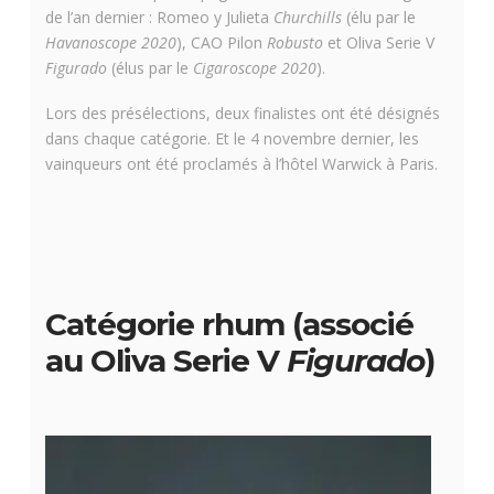
de l’an dernier : Romeo y Julieta
Churchills
(élu par le
Havanoscope 2020
), CAO Pilon
Robusto
et Oliva Serie V
Figurado
(élus par le
Cigaroscope 2020
).
Lors des présélections, deux finalistes ont été désignés
dans chaque catégorie. Et le 4 novembre dernier, les
vainqueurs ont été proclamés à l’hôtel Warwick à Paris.
Catégorie rhum (associé
au Oliva Serie V
Figurado
)