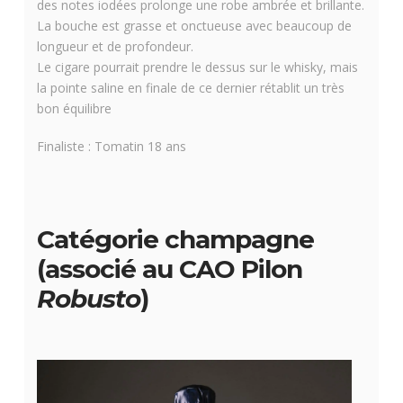
des notes iodées prolonge une robe ambrée et brillante.
La bouche est grasse et onctueuse avec beaucoup de
longueur et de profondeur.
Le cigare pourrait prendre le dessus sur le whisky, mais
la pointe saline en finale de ce dernier rétablit un très
bon équilibre
Finaliste : Tomatin 18 ans
Catégorie champagne
(associé au CAO Pilon
Robusto
)