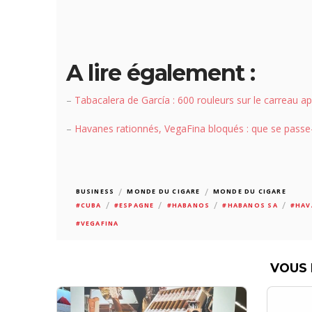
A lire également :
–
Tabacalera de García : 600 rouleurs sur le carreau a
–
Havanes rationnés, VegaFina bloqués : que se passe
/
/
BUSINESS
MONDE DU CIGARE
MONDE DU CIGARE
/
/
/
/
#CUBA
#ESPAGNE
#HABANOS
#HABANOS SA
#HAV
#VEGAFINA
VOUS 