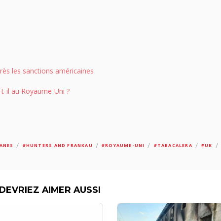
près les sanctions américaines
-t-il au Royaume-Uni ?
/
/
/
/
/
ANES
#HUNTERS AND FRANKAU
#ROYAUME-UNI
#TABACALERA
#UK
DEVRIEZ AIMER AUSSI