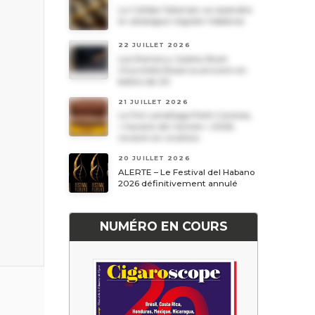
Le Cohiba Talismán va rejoindre
le catalogue régulier Habanos
22 JUILLET 2026
Les Romeo y Julieta Short
Churchills Reserva arrivent en
boîtes de 20
21 JUILLET 2026
Le Por Larrañaga Petit Coronas,
« havane de l’année » 2026,
revient en civettes
20 JUILLET 2026
ALERTE – Le Festival del Habano
2026 définitivement annulé
NUMÉRO EN COURS