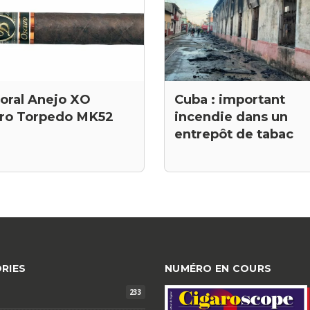
oral Anejo XO
Cuba : important
ro Torpedo MK52
incendie dans un
entrepôt de tabac
RIES
NUMÉRO EN COURS
233