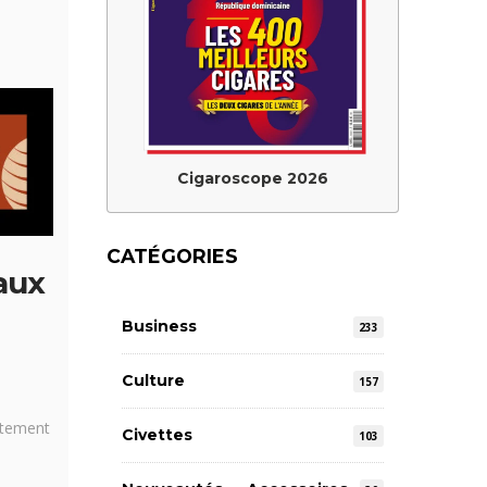
Cigaroscope 2026
CATÉGORIES
 aux
Business
233
Culture
157
ctement
Civettes
103