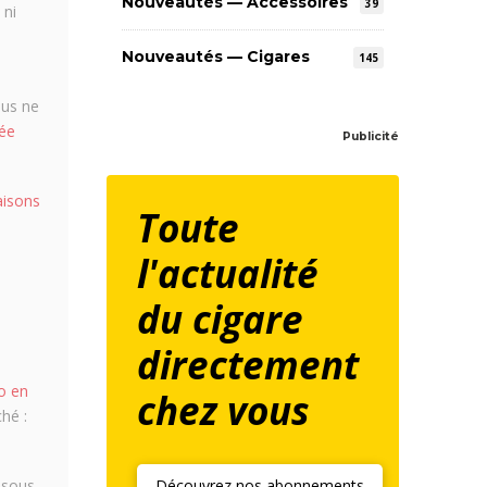
Nouveautés — Accessoires
39
 ni
Nouveautés — Cigares
145
ous ne
ée
Publicité
aisons
Toute
l'actualité
du cigare
directement
o en
chez vous
hé :
s sous
Découvrez nos abonnements