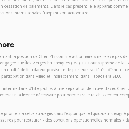
en cessation de paiements. Dans le cas présent, elle apparaît comme 
anctions internationales frappant son actionnaire.
shore
ernant la position de Chen Zhi comme actionnaire « ne relève pas de 
engagée aux Îles Vierges britanniques (BVI). La Cour suprême de la C
en qualité de liquidateur provisoire de plusieurs sociétés offshore b
a participation dans Allied et, indirectement, dans Tabacalera SLU.
 l’intermédiaire d’Interpath », à une séparation définitive d’avec Chen 
 américain la licence nécessaire pour permettre le rétablissement com
priorité » à cette stratégie, dans l’espoir que le liquidateur désigné p
ssaires pour restaurer « des conditions opérationnelles normales » d