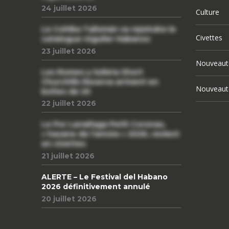
24 juillet 2026
Culture
Le Cohiba Talismán va rejoindre le
Civettes
catalogue régulier Habanos
23 juillet 2026
Nouveaut
Les Romeo y Julieta Short
Churchills Reserva arrivent en
Nouveaut
boîtes de 20
22 juillet 2026
Le Por Larrañaga Petit Coronas,
« havane de l’année » 2026, revient
en civettes
21 juillet 2026
ALERTE – Le Festival del Habano
2026 définitivement annulé
20 juillet 2026