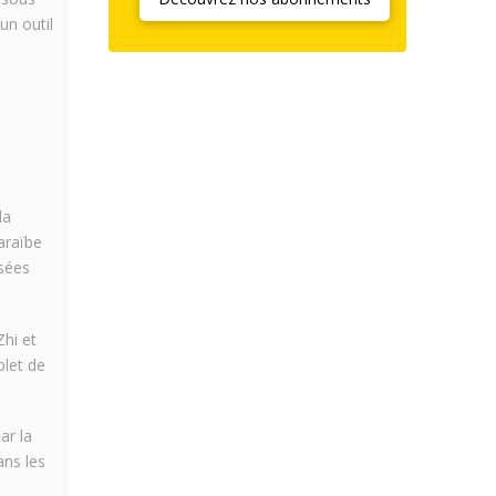
un outil
la
araïbe
asées
Zhi et
plet de
ar la
ans les