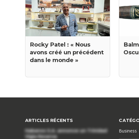
Balm
Rocky Patel : « Nous
Oscu
avons créé un précédent
dans le monde »
ARTICLES RÉCENTS
CATÉGO
Habanos S.A. annonce un Trinidad
Business
Vigia Reserva