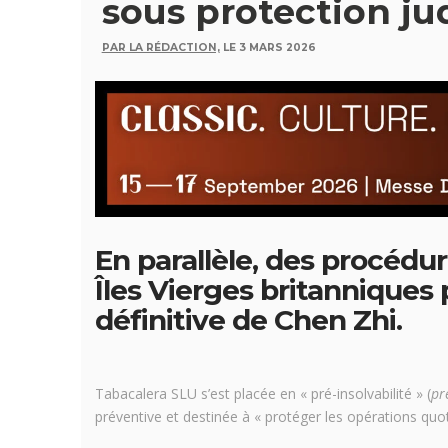
sous protection jud
PAR LA RÉDACTION,
LE 3 MARS 2026
En parallèle, des procédur
Îles Vierges britanniques 
définitive de Chen Zhi.
Tabacalera SLU s’est placée en « pré-insolvabilité » (
pr
préventive et destinée à « protéger les opérations quoti