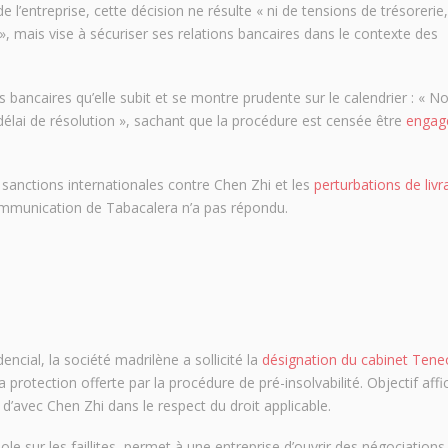
l’entreprise, cette décision ne résulte « ni de tensions de trésorerie,
, mais vise à sécuriser ses relations bancaires dans le contexte des
s bancaires qu’elle subit et se montre prudente sur le calendrier : « N
lai de résolution », sachant que la procédure est censée être
engag
e sanctions internationales contre Chen Zhi et les
perturbations de livr
communication de Tabacalera n’a pas répondu.
dencial
, la société madrilène a sollicité la
désignation du cabinet Tene
protection offerte par la procédure de pré-insolvabilité. Objectif affic
 d’avec Chen Zhi dans le respect du droit applicable.
ole sur les faillites, permet à une entreprise d’ouvrir des négociation