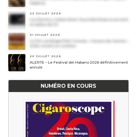
Habanos
22 JUILLET 2026
Les Romeo y Julieta Short Churchills Reserva arrivent
en boîtes de 20
21 JUILLET 2026
Le Por Larrañaga Petit Coronas, « havane de l’année »
2026, revient en civettes
20 JUILLET 2026
ALERTE – Le Festival del Habano 2026 définitivement
annulé
NUMÉRO EN COURS