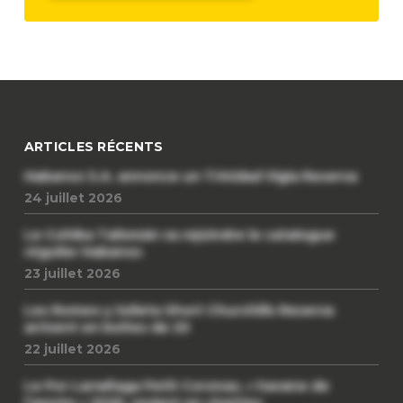
ARTICLES RÉCENTS
Habanos S.A. annonce un Trinidad Vigia Reserva
24 juillet 2026
Le Cohiba Talismán va rejoindre le catalogue
régulier Habanos
23 juillet 2026
Les Romeo y Julieta Short Churchills Reserva
arrivent en boîtes de 20
22 juillet 2026
Le Por Larrañaga Petit Coronas, « havane de