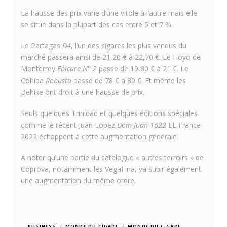
La hausse des prix varie d’une vitole à l’autre mais elle
se situe dans la plupart des cas entre 5 et 7 %.
Le Partagas
D4
, l’un des cigares les plus vendus du
marché passera ainsi de 21,20 € à 22,70 €. Le Hoyo de
Monterrey
Epicure N° 2
passe de 19,80 € à 21 €. Le
Cohiba
Robusto
passe de 78 € à 80 €. Et même les
Behike ont droit à une hausse de prix.
Seuls quelques Trinidad et quelques éditions spéciales
comme le récent Juan Lopez
Dom Juan 1622
EL France
2022 échappent à cette augmentation générale.
A noter qu’une partie du catalogue « autres terroirs » de
Coprova, notamment les VegaFina, va subir également
une augmentation du même ordre.
/
/
BUSINESS
MONDE DU CIGARE
MONDE DU CIGARE