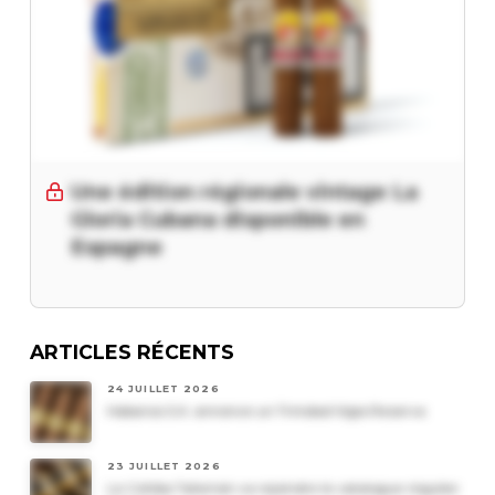
Une édition régionale vintage La
Gloria Cubana disponible en
Espagne
ARTICLES RÉCENTS
24 JUILLET 2026
Habanos S.A. annonce un Trinidad Vigia Reserva
23 JUILLET 2026
Le Cohiba Talismán va rejoindre le catalogue régulier