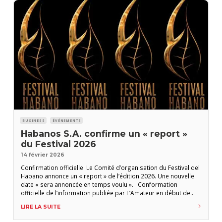
BUSINESS
ÉVÉNEMENTS
Habanos S.A. confirme un « report »
du Festival 2026
14 février 2026
Confirmation officielle. Le Comité d’organisation du Festival del
Habano annonce un « report » de l’édition 2026. Une nouvelle
date « sera annoncée en temps voulu ». Conformation
officielle de l’information publiée par L’Amateur en début de
journée. Le Festival del Habano 2026 initialement prévu du 23
LIRE LA SUITE
au 27 février est reporté « afin de préserver le haut niveau