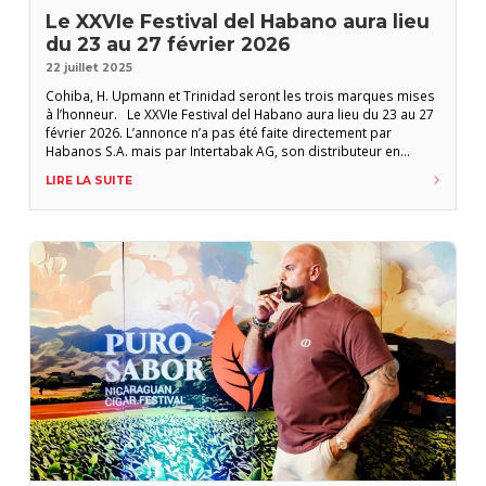
Le XXVIe Festival del Habano aura lieu
du 23 au 27 février 2026
22 juillet 2025
Cohiba, H. Upmann et Trinidad seront les trois marques mises
à l’honneur. Le XXVIe Festival del Habano aura lieu du 23 au 27
février 2026. L’annonce n’a pas été faite directement par
Habanos S.A. mais par Intertabak AG, son distributeur en
Suisse, dans un courrier électronique adressé à ses clients et
LIRE LA SUITE
partenaires. Les responsables marketing des différent
distributeurs locaux