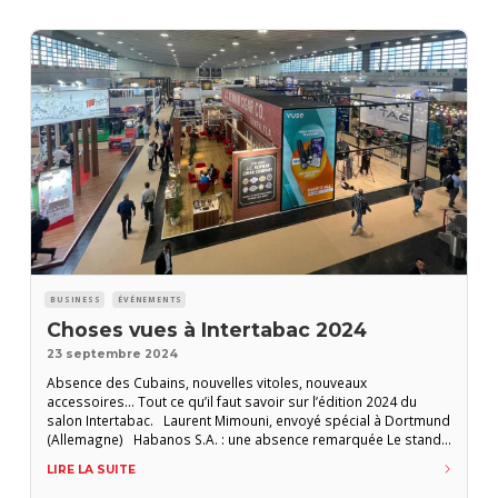
BUSINESS
ÉVÉNEMENTS
Choses vues à Intertabac 2024
23 septembre 2024
Absence des Cubains, nouvelles vitoles, nouveaux
accessoires… Tout ce qu’il faut savoir sur l’édition 2024 du
salon Intertabac. Laurent Mimouni, envoyé spécial à Dortmund
(Allemagne) Habanos S.A. : une absence remarquée Le stand
le plus commenté dans les allées du salon Intertabac de
LIRE LA SUITE
Dortmund était… un stand absent, celui de Habanos S.A. La
foire (réservée aux professionnels) s’est