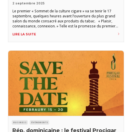
2 septembre 2025
Le premier « Sommet de la culture cigare » va se tenir le 17
septembre, quelques heures avant l’ouverture du plus grand
salon du monde consacré aux produits du tabac. « Plaisir,
connaissance, connexion. » Telle est la promesse du premier
Cigar Culture Summit (sommet de la culture cigare) qui se
LIRE LA SUITE
tiendra le 17 septembre de 13h à 18h dans les
BUSINESS
ÉVÉNEMENTS
Rép. dominicaine : le festival Procigar