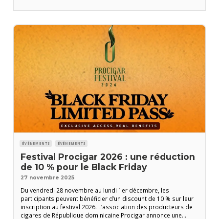
se tenir du 23 au 27 février à Cuba. Mais l’île connaît une crise
ÉVÉNEMENTS
ÉVÉNEMENTS
Festival Procigar 2026 : une réduction
de 10 % pour le Black Friday
27 novembre 2025
Du vendredi 28 novembre au lundi 1er décembre, les
participants peuvent bénéficier d’un discount de 10 % sur leur
inscription au festival 2026. L’association des producteurs de
cigares de République dominicaine Procigar annonce une