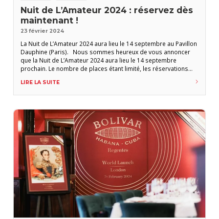
Nuit de L’Amateur 2024 : réservez dès
maintenant !
23 février 2024
La Nuit de L’Amateur 2024 aura lieu le 14 septembre au Pavillon
Dauphine (Paris). Nous sommes heureux de vous annoncer
que la Nuit de L’Amateur 2024 aura lieu le 14 septembre
prochain. Le nombre de places étant limité, les réservations
sont ouvertes uniquement aux abonnés jusqu’au 18 mars. Pour
LIRE LA SUITE
réserver, connectez-vous au site avec votre identifiant et votre
mot