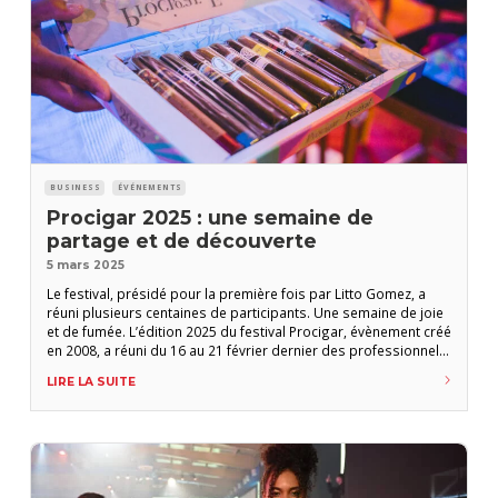
BUSINESS
ÉVÉNEMENTS
Procigar 2025 : une semaine de
partage et de découverte
5 mars 2025
Le festival, présidé pour la première fois par Litto Gomez, a
réuni plusieurs centaines de participants. Une semaine de joie
et de fumée. L’édition 2025 du festival Procigar, évènement créé
en 2008, a réuni du 16 au 21 février dernier des professionnels
et des amateurs de cigares en République dominicaine. Le
LIRE LA SUITE
programme a débuté dès le dimanche 16 février à