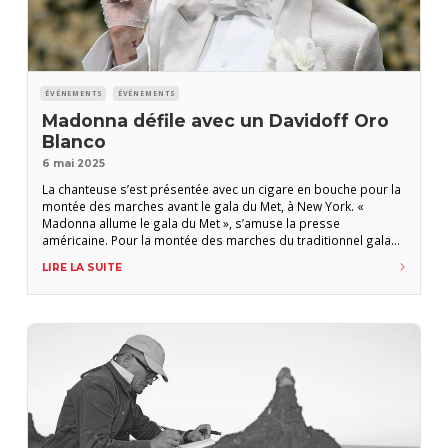
ÉVÉNEMENTS
ÉVÉNEMENTS
Madonna défile avec un Davidoff Oro
Blanco
6 mai 2025
La chanteuse s’est présentée avec un cigare en bouche pour la
montée des marches avant le gala du Met, à New York. «
Madonna allume le gala du Met », s’amuse la presse
américaine. Pour la montée des marches du traditionnel gala
du Met, la chanteuse s’est affichée avec un Davidoff. Selon les
LIRE LA SUITE
médias américains, elle portait un smoking ivoire