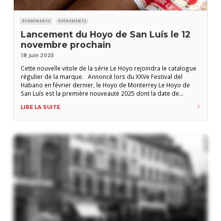
ÉVÉNEMENTS
ÉVÉNEMENTS
Lancement du Hoyo de San Luís le 12
novembre prochain
18 juin 2025
Cette nouvelle vitole de la série Le Hoyo rejoindra le catalogue
régulier de la marque. Annoncé lors du XXVe Festival del
Habano en février dernier, le Hoyo de Monterrey Le Hoyo de
San Luís est la première nouveauté 2025 dont la date de
présentation est rendue publique. La soirée de lancement aura
LIRE LA SUITE
lieu le 12 novembre prochain à Sarrebruck,