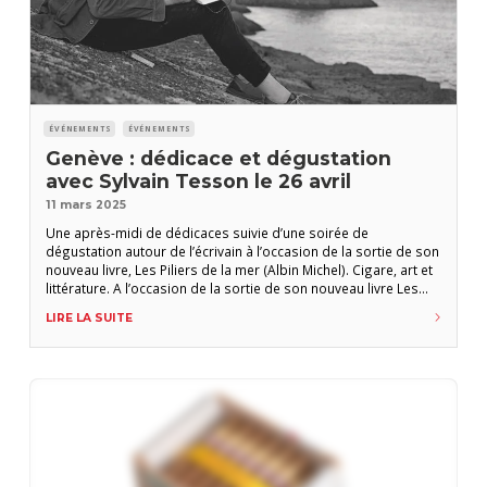
ÉVÉNEMENTS
ÉVÉNEMENTS
Genève : dédicace et dégustation
avec Sylvain Tesson le 26 avril
11 mars 2025
Une après-midi de dédicaces suivie d’une soirée de
dégustation autour de l’écrivain à l’occasion de la sortie de son
nouveau livre, Les Piliers de la mer (Albin Michel). Cigare, art et
littérature. A l’occasion de la sortie de son nouveau livre Les
Piliers de la mer et du lancement exclusif du cigare Stack
LIRE LA SUITE
imaginé par Sylvain Tesson, l’auteur sera à