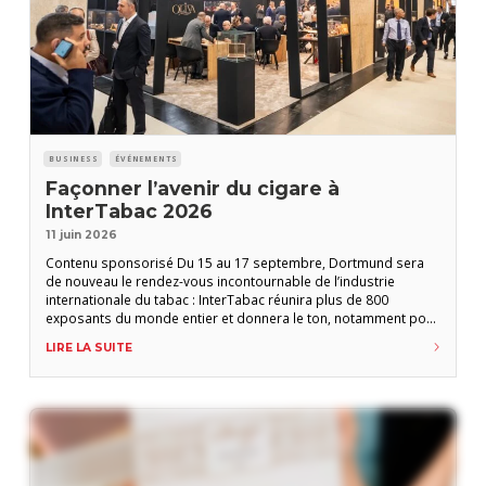
BUSINESS
ÉVÉNEMENTS
Façonner l’avenir du cigare à
InterTabac 2026
11 juin 2026
Contenu sponsorisé Du 15 au 17 septembre, Dortmund sera
de nouveau le rendez-vous incontournable de l’industrie
internationale du tabac : InterTabac réunira plus de 800
exposants du monde entier et donnera le ton, notamment pour
le segment du cigare. Présent depuis longtemps au sein de ce
LIRE LA SUITE
salon (réservé aux professionnels), ce secteur n’a cessé
d’évoluer et offre aux fabricants et