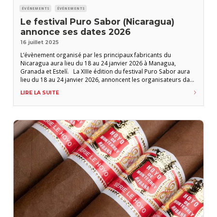
ÉVÉNEMENTS
ÉVÉNEMENTS
Le festival Puro Sabor (Nicaragua)
annonce ses dates 2026
16 juillet 2025
L’évènement organisé par les principaux fabricants du
Nicaragua aura lieu du 18 au 24 janvier 2026 à Managua,
Granada et Estelí. La XIIIe édition du festival Puro Sabor aura
lieu du 18 au 24 janvier 2026, annoncent les organisateurs dans
un courrier électronique. La formule évolue légèrement par
LIRE LA SUITE
rapport à l’an dernier. Cette fois, les participants seront
accueillis à