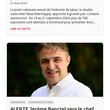
21 mai 2024
Le point culminant annuel de l’industrie du tabac, le double
salon InterTabac/InterSupply, approche à grands pas. Contenu
sponsorisé Du 19 au 21 septembre 2024, plus de 700
exposants sont attendus à Dortmund pour présenter leurs
offres, produits et innovations. Cet événement attire non
LIRE LA SUITE
seulement les leaders du marché, mais aussi des
représentants du monde entier, qui présenteront leurs
derniers
ÉVÉNEMENTS
L'AMATEUR DE CIGARE
ALERTE Jerôme Banctel sera le chef