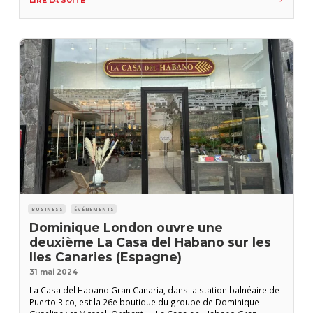
LIRE LA SUITE
des travailleurs de cette industrie, qui est
BUSINESS
ÉVÉNEMENTS
Dominique London ouvre une
deuxième La Casa del Habano sur les
Iles Canaries (Espagne)
31 mai 2024
La Casa del Habano Gran Canaria, dans la station balnéaire de
Puerto Rico, est la 26e boutique du groupe de Dominique