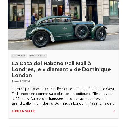
BUSINESS
ÉVÉNEMENTS
La Casa del Habano Pall Mall à
Londres, le « diamant » de Dominique
London
1 avril 2026
Dominique Gyselinck considère cette LCDH située dans le West
End londonien comme sa « plus belle boutique ». Elle a ouvert
le 25 mars. Au rez-de-chaussée, le corner accessoires et le
grand walk-in humidor (© Dominique London) Pas moins de
quatre soirées d’inauguration se sont succédées depuis
LIRE LA SUITE
l’ouverture effective de La Casa del Habano (LCDH) Pall Mall le
25