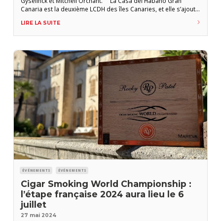
Gyselinck et Mitchell Orchant. La Casa del Habano Gran
Canaria est la deuxième LCDH des îles Canaries, et elle s’ajoute
aux 25 autres établissements de Dominique London à travers
LIRE LA SUITE
l’Europe (Belgique, Royaume-Uni, Suisse, Espagne). Dernière-
née de la
ÉVÉNEMENTS
ÉVÉNEMENTS
Cigar Smoking World Championship :
l’étape française 2024 aura lieu le 6
juillet
27 mai 2024