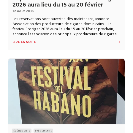
2026 aura lieu du 15 au 20 février
12 août 2025
Les réservations sont ouvertes dès maintenant, annonce
l’association des producteurs de cigares dominicains. Le
festival Procigar 2026 aura lieu du 15 au 20 février prochain,
annonce l’association des principaux producteurs de cigares
dominicains dans un communiqué. Comme chaque année,
LIRE LA SUITE
l’évènement est organisé en deux temps : une première partie
« loisirs » (du dimanche au mardi) sur la côte qui inclue
ÉVÉNEMENTS
ÉVÉNEMENTS