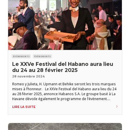
ÉVÉNEMENTS
ÉVÉNEMENTS
Le XXVe Festival del Habano aura lieu
du 24 au 28 février 2025
28 novembre 2024
Romeo y Julieta, H. Upmann et Behike seront les trois marques
mises à l’honneur. Le XXVe Festival del Habano aura lieu du 24
au 28 février 2025, annonce Habanos S.A. Le groupe basé à La
Havane dévoile également le programme de l’évènement.
Outre les traditionnelles visites de plantations et de
LIRE LA SUITE
manufactures et un programme de conférences organisées
dans la