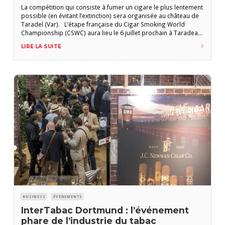
La compétition qui consiste à fumer un cigare le plus lentement
possible (en évitant l’extinction) sera organisée au château de
Taradel (Var). L’étape française du Cigar Smoking World
Championship (CSWC) aura lieu le 6 juillet prochain à Taradeau
(Var), annonce Sandro Stroili, organisateur de l’évènement. Le
LIRE LA SUITE
principe est simple : allumer un cigare et le déguster le plus
lentement
BUSINESS
ÉVÉNEMENTS
InterTabac Dortmund : l’événement
phare de l’industrie du tabac