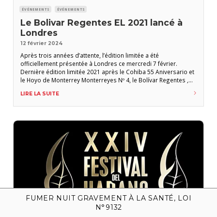
ÉVÉNEMENTS
ÉVÉNEMENTS
Le Bolivar Regentes EL 2021 lancé à
Londres
12 février 2024
Après trois années d’attente, l’édition limitée a été
officiellement présentée à Londres ce mercredi 7 février.
Dernière édition limitée 2021 après le Cohiba 55 Aniversario et
le Hoyo de Monterrey Monterreyes Nº 4, le Bolívar Regentes ,
annoncé depuis plus de trois ans, a été lancé officiellement au
LIRE LA SUITE
Boisdale Canary Wharf de Londres le 7 février dernier lors d’un
évènement organisé par Habanos S.A. et
FUMER NUIT GRAVEMENT À LA SANTÉ, LOI
N°9132