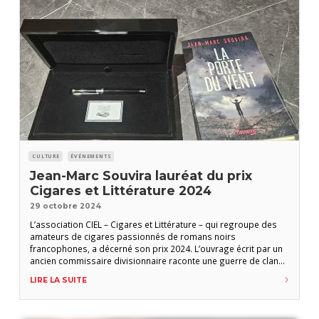
CULTURE
ÉVÉNEMENTS
Jean-Marc Souvira lauréat du prix
Cigares et Littérature 2024
29 octobre 2024
L’association CIEL – Cigares et Littérature – qui regroupe des
amateurs de cigares passionnés de romans noirs
francophones, a décerné son prix 2024. L’ouvrage écrit par un
ancien commissaire divisionnaire raconte une guerre de clans
entre mafias juives et chinoises. Jean-Marc Souvira reçoit son
LIRE LA SUITE
prix des mains de Gilles Coupat, directeur commercial France-
Benelux de S.T. Dupont Alors que le