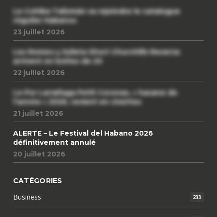
Le Cohiba Talismán va rejoindre le catalogue
régulier Habanos
23 juillet 2026
Les Romeo y Julieta Short Churchills Reserva
arrivent en boîtes de 20
22 juillet 2026
Le Por Larrañaga Petit Coronas, « havane de
l’année » 2026, revient en civettes
21 juillet 2026
ALERTE – Le Festival del Habano 2026
définitivement annulé
20 juillet 2026
CATÉGORIES
Business
233