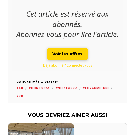
Cet article est réservé aux
abonnés.
Abonnez-vous pour lire l'article.
Voir les offres
Déjà abonné ? Connectez-vous
NOUVEAUTÉS — CIGARES
/
/
/
/
#GB
#HONDURAS
#NICARAGUA
#ROYAUME-UNI
#UK
VOUS DEVRIEZ AIMER AUSSI