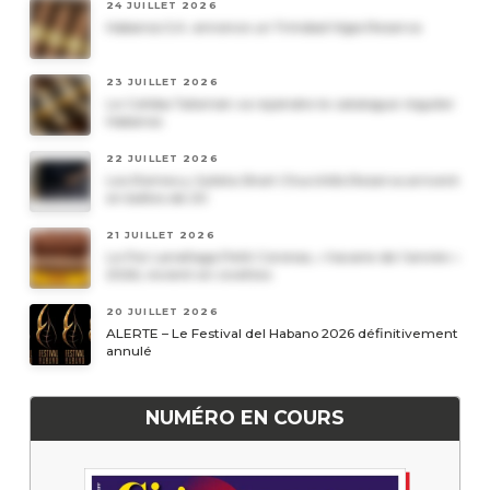
24 JUILLET 2026
Habanos S.A. annonce un Trinidad Vigia Reserva
23 JUILLET 2026
Le Cohiba Talismán va rejoindre le catalogue régulier
Habanos
22 JUILLET 2026
Les Romeo y Julieta Short Churchills Reserva arrivent
en boîtes de 20
21 JUILLET 2026
Le Por Larrañaga Petit Coronas, « havane de l’année »
2026, revient en civettes
20 JUILLET 2026
ALERTE – Le Festival del Habano 2026 définitivement
annulé
NUMÉRO EN COURS