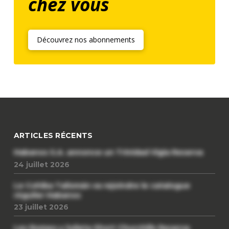
chez vous
Découvrez nos abonnements
ARTICLES RÉCENTS
Habanos S.A. annonce un Trinidad Vigia Reserva
24 juillet 2026
Le Cohiba Talismán va rejoindre le catalogue
régulier Habanos
23 juillet 2026
Les Romeo y Julieta Short Churchills Reserva