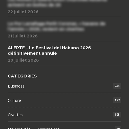
arrivent en boîtes de 20
22 juillet 2026
Le Por Larrañaga Petit Coronas, « havane de
l’année » 2026, revient en civettes
21 juillet 2026
ALERTE – Le Festival del Habano 2026
définitivement annulé
20 juillet 2026
CATÉGORIES
Business
233
Culture
157
Civettes
103