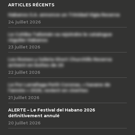
ARTICLES RÉCENTS
Habanos S.A. annonce un Trinidad Vigia Reserva
24 juillet 2026
Le Cohiba Talismán va rejoindre le catalogue
régulier Habanos
23 juillet 2026
Les Romeo y Julieta Short Churchills Reserva
arrivent en boîtes de 20
22 juillet 2026
Le Por Larrañaga Petit Coronas, « havane de
l’année » 2026, revient en civettes
21 juillet 2026
ALERTE – Le Festival del Habano 2026
définitivement annulé
20 juillet 2026