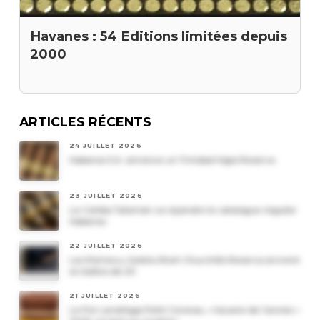
Havanes : 54 Editions limitées depuis
2000
ARTICLES RÉCENTS
24 JUILLET 2026
Habanos S.A. annonce un Trinidad Vigia Reserva
23 JUILLET 2026
Le Cohiba Talismán va rejoindre le catalogue régulier
Habanos
22 JUILLET 2026
Les Romeo y Julieta Short Churchills Reserva arrivent
en boîtes de 20
21 JUILLET 2026
Le Por Larrañaga Petit Coronas, « havane de l’année »