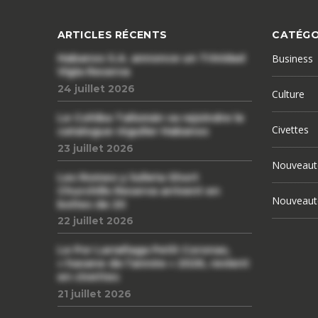
ARTICLES RÉCENTS
CATÉGO
Habanos S.A. annonce un Trinidad
Business
Vigia Reserva
24 juillet 2026
Culture
Le Cohiba Talismán va rejoindre le
Civettes
catalogue régulier Habanos
23 juillet 2026
Nouveaut
Les Romeo y Julieta Short
Churchills Reserva arrivent en
Nouveaut
boîtes de 20
22 juillet 2026
Le Por Larrañaga Petit Coronas,
« havane de l’année » 2026, revient
en civettes
21 juillet 2026