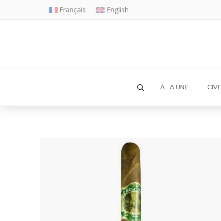
Français
English
À LA UNE
CIV