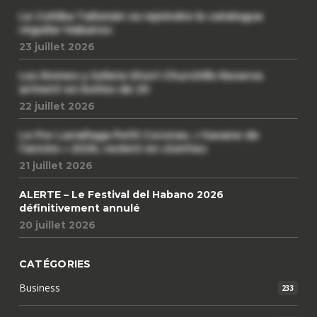
Le Cohiba Talismán va rejoindre le catalogue
régulier Habanos
23 juillet 2026
Les Romeo y Julieta Short Churchills Reserva
arrivent en boîtes de 20
22 juillet 2026
Le Por Larrañaga Petit Coronas, « havane de
l’année » 2026, revient en civettes
21 juillet 2026
ALERTE – Le Festival del Habano 2026
définitivement annulé
20 juillet 2026
CATÉGORIES
Business
233