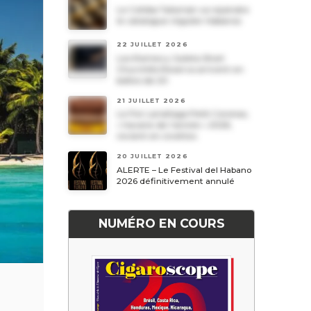
Le Cohiba Talismán va rejoindre
le catalogue régulier Habanos
22 JUILLET 2026
Les Romeo y Julieta Short
Churchills Reserva arrivent en
boîtes de 20
21 JUILLET 2026
Le Por Larrañaga Petit Coronas,
« havane de l’année » 2026,
revient en civettes
20 JUILLET 2026
ALERTE – Le Festival del Habano
2026 définitivement annulé
NUMÉRO EN COURS