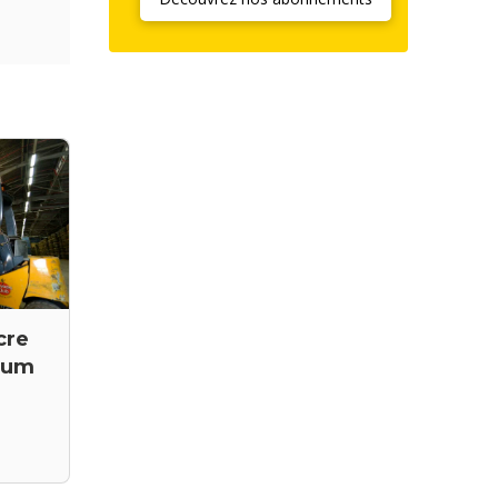
cre
rhum