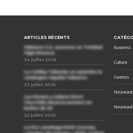
ARTICLES RÉCENTS
CATÉGO
Habanos S.A. annonce un Trinidad
Business
Vigia Reserva
24 juillet 2026
Culture
Le Cohiba Talismán va rejoindre le
Civettes
catalogue régulier Habanos
23 juillet 2026
Nouveaut
Les Romeo y Julieta Short
Churchills Reserva arrivent en
Nouveaut
boîtes de 20
22 juillet 2026
Le Por Larrañaga Petit Coronas,