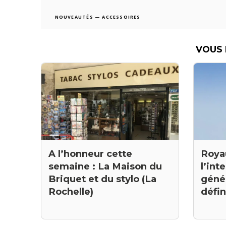
NOUVEAUTÉS — ACCESSOIRES
VOUS 
Roya
A l’honneur cette
l’int
semaine : La Maison du
génér
Briquet et du stylo (La
défi
Rochelle)