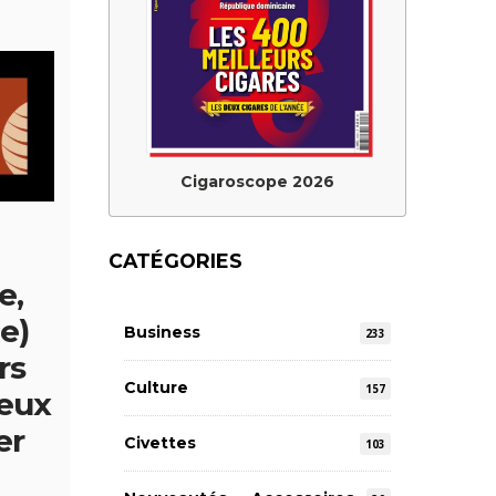
Cigaroscope 2026
CATÉGORIES
e,
e)
Business
233
rs
Culture
157
ieux
er
Civettes
103