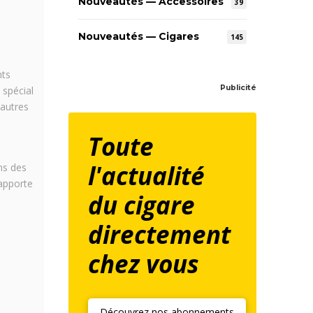
Nouveautés — Accessoires
39
Nouveautés — Cigares
145
nts
Publicité
 spécial
 autres
Toute
l'actualité
ns des
rapporte
du cigare
directement
chez vous
Découvrez nos abonnements