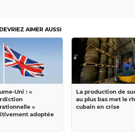
DEVRIEZ AIMER AUSSI
ume-Uni : «
La production de su
erdiction
au plus bas met le 
ationnelle »
cubain en crise
nitivement adoptée