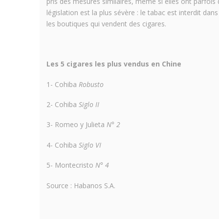
pris des mesures similaires, même si elles ont parfois 
législation est la plus sévère : le tabac est interdit dan
les boutiques qui vendent des cigares.
Les 5 cigares les plus vendus en Chine
1- Cohiba
Robusto
2- Cohiba
Siglo II
3- Romeo y Julieta
N° 2
4- Cohiba
Siglo VI
5- Montecristo
N° 4
Source : Habanos S.A.