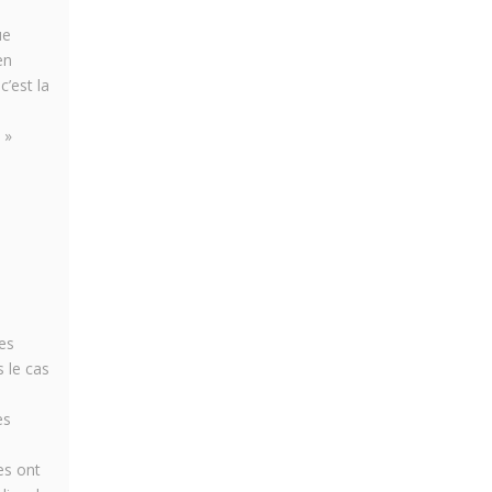
ue
en
’est la
 »
les
s le cas
es
es ont