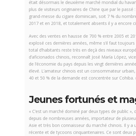
était désormais le deuxième marché mondial du havane
plus de visiteurs originaires de Chine que par le passé : 
grand-messe du cigare dominicain, soit 7 % du nombre t
2017 et en 2018, et totalement absents il y a encore c
Avec des ventes en hausse de 700 % entre 2005 et 20
explosé ces dernières années, même s’il faut toujours
total d’habitants reste très en deçà des niveaux europée
d’aficionados chinois, reconnaît José María López, vi
de l’économie du pays depuis les vingt dernières anné
élevé. L’amateur chinois est un consommateur urbain, a
40 et 50 % de la demande est concentrée sur Cohiba. 
Jeunes fortunés et mag
« C’est un marché dominé par deux types de public », dé
depuis de nombreuses années, importateur de plusieu
Asie et très bon connaisseur du marché chinois. Il y a
récente et de tycoons cinquantenaires. Ce sont deux pop