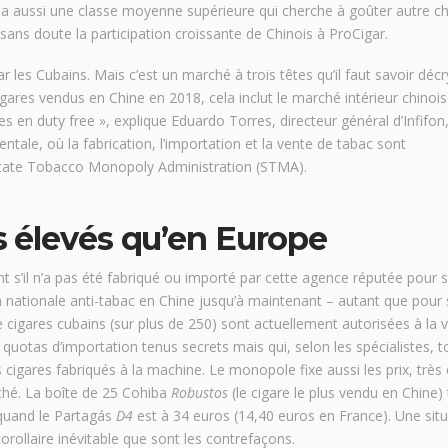
 y a aussi une classe moyenne supérieure qui cherche à goûter autre c
 sans doute la participation croissante de Chinois à ProCigar.
 les Cubains. Mais c’est un marché à trois têtes qu’il faut savoir décr
gares vendus en Chine en 2018, cela inclut le marché intérieur chinoi
 en duty free », explique Eduardo Torres, directeur général d’Infifon
ntale, où la fabrication, l’importation et la vente de tabac sont
 State Tobacco Monopoly Administration (STMA).
lus élevés qu’en Europe
 s’il n’a pas été fabriqué ou importé par cette agence réputée pour 
ion nationale anti-tabac en Chine jusqu’à maintenant – autant que pour
cigares cubains (sur plus de 250) sont actuellement autorisées à la 
uotas d’importation tenus secrets mais qui, selon les spécialistes, 
es cigares fabriqués à la machine. Le monopole fixe aussi les prix, très
rché. La boîte de 25 Cohiba
Robustos
(le cigare le plus vendu en Chine) 
 quand le Partagás
D4
est à 34 euros (14,40 euros en France). Une sit
orollaire inévitable que sont les contrefaçons.