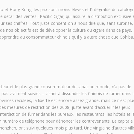
o et Hong Kong, les prix sont moins élevés et l’intégralité du catalog
détail des ventes : Pacific Cigar, qui assure la distribution exclusive 
 ses chiffres. Tout juste consent-on à nous dire que, sans surprise, c
de nos objectifs est de développer la culture du cigare dans ce pays,
apprendre au consommateur chinois qu’il y a autre chose que Cohiba.
ucteur et le plus grand consommateur de tabac au monde, n’a pas de
 – pas vraiment suivies – visant à dissuader les Chinois de fumer dans 
ovinces reculées, la liberté est encore assez grande, mais ce n’est plu
des mesures de restriction dès 2008, juste avant d’accueillir les jeux
terdiction de fumer dans les bureaux, les restaurants, les hôtels et l
’un numéro de téléphone pour dénoncer les contrevenants. La capitale
enzhen, ont suivi quelques mois plus tard. Une vingtaine d’autres vill