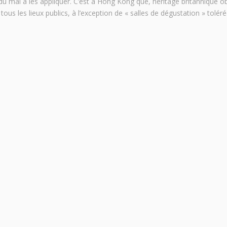
du mal à les appliquer. C’est à Hong Kong que, héritage britannique obl
s tous les lieux publics, à l’exception de « salles de dégustation » tolé