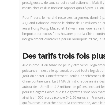
prestigieuses, de tout ce qui se collectionne… Mais il
moins cher et d’un meilleur rapport qualité/prix. » D’où
Pour l’heure, le marché reste très largement dominé par
« Quand Habanos avance le chiffre de 15 millions de ci
aussi Hong Kong, Macao et Taïwan, ainsi que les ventes
l’importateur exclusif des havanes pour la Chine contine
intégralement contrôlées par un monopole d’État, la
Des tarifs trois fois p
Aucun produit du tabac ne peut y être vendu légalement
puissance – c’est elle qui aurait bloqué toute législat
goût du secret. Concrètement, seules 77 références de 
Chine continentale. La STMA définit chaque année des q
autour de 1,5 million à 2 millions de pièces, incluant l
pour les cigares alors que les cigarettes sont bon ma
ainsi les 1 500 euros (contre 542,50 euros en France)
qui favorise le marché noir et la contrebande, avec le c