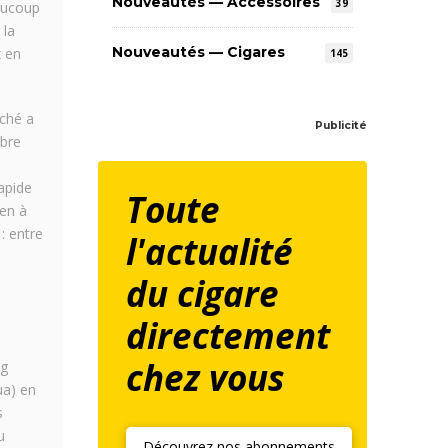
Nouveautés — Accessoires
39
aucoup
 la
Nouveautés — Cigares
x en
145
ché a
Publicité
mbre
apide
Toute
yen à
: entre
l'actualité
du cigare
directement
chez vous
ng
ua) en
s
u
Découvrez nos abonnements