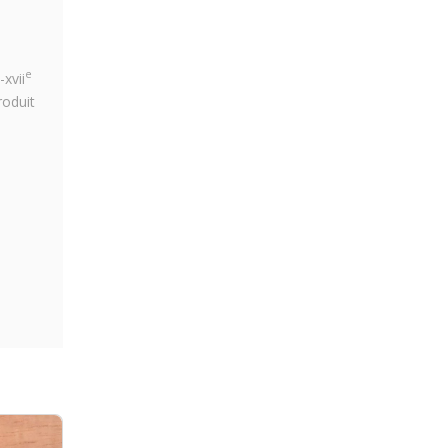
e
-xvii
roduit