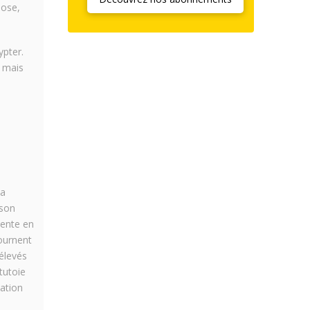
hose,
ypter.
s mais
,
sa
 son
vente en
tournent
 élevés
tutoie
uation