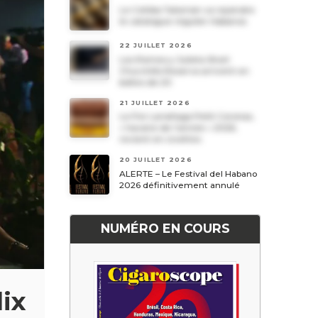
Le Cohiba Talismán va rejoindre
le catalogue régulier Habanos
22 JUILLET 2026
Les Romeo y Julieta Short
Churchills Reserva arrivent en
boîtes de 20
21 JUILLET 2026
Le Por Larrañaga Petit Coronas,
« havane de l’année » 2026,
revient en civettes
20 JUILLET 2026
ALERTE – Le Festival del Habano
2026 définitivement annulé
NUMÉRO EN COURS
ix