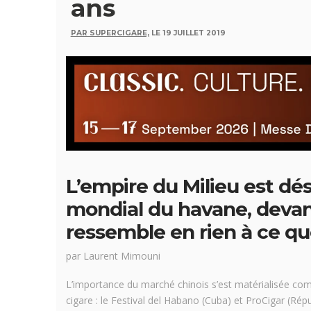
ans
PAR SUPERCIGARE,
LE 19 JUILLET 2019
L’empire du Milieu est d
mondial du havane, devant
ressemble en rien à ce qu
par Laurent Mimouni
L’importance du marché chinois s’est matérialisée com
cigare : le Festival del Habano (Cuba) et ProCigar (R