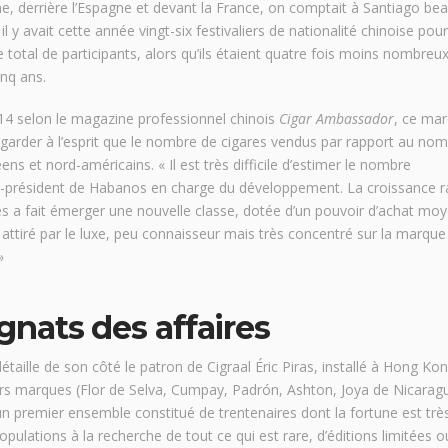
, derrière l’Espagne et devant la France, on comptait à Santiago be
il y avait cette année vingt-six festivaliers de nationalité chinoise pour
otal de participants, alors qu’ils étaient quatre fois moins nombreu
inq ans.
14 selon le magazine professionnel chinois
Cigar Ambassador
, ce mar
 garder à l’esprit que le nombre de cigares vendus par rapport au no
ns et nord-américains. « Il est très difficile d’estimer le nombre
ce-président de Habanos en charge du développement. La croissance r
es a fait émerger une nouvelle classe, dotée d’un pouvoir d’achat mo
ttiré par le luxe, peu connaisseur mais très concentré sur la marque 
»
nats des affaires
taille de son côté le patron de Cigraal Éric Piras, installé à Hong Ko
rs marques (Flor de Selva, Cumpay, Padrón, Ashton, Joya de Nicarag
 un premier ensemble constitué de trentenaires dont la fortune est trè
ulations à la recherche de tout ce qui est rare, d’éditions limitées o