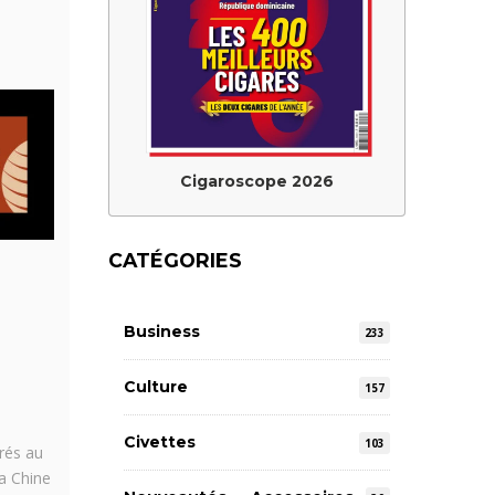
Cigaroscope 2026
CATÉGORIES
Business
233
Culture
157
Civettes
103
rés au
a Chine