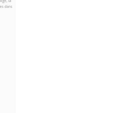
ige, la
rées dans