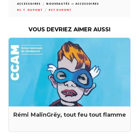
/
ACCESSOIRES
NOUVEAUTÉS — ACCESSOIRES
/
#S.T. DUPONT
#ST DUPONT
VOUS DEVRIEZ AIMER AUSSI
Rémi MalinGrëy, tout feu tout flamme