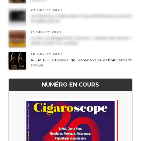
22 JUILLET 2026
Les Romeo y Julieta Short Churchills Reserva arrivent
en boîtes de 20
21 JUILLET 2026
Le Por Larrañaga Petit Coronas, « havane de l’année »
2026, revient en civettes
20 JUILLET 2026
ALERTE – Le Festival del Habano 2026 définitivement
annulé
NUMÉRO EN COURS