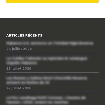
ARTICLES RÉCENTS
Habanos S.A. annonce un Trinidad Vigia Reserva
24 juillet 2026
Le Cohiba Talismán va rejoindre le catalogue
régulier Habanos
23 juillet 2026
Les Romeo y Julieta Short Churchills Reserva
arrivent en boîtes de 20
22 juillet 2026
Le Por Larrañaga Petit Coronas, « havane de
l’année » 2026, revient en civettes