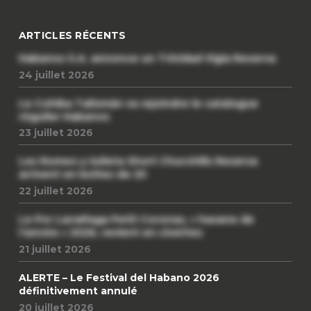
ARTICLES RÉCENTS
Habanos S.A. annonce un Trinidad Vigia Reserva
24 juillet 2026
Le Cohiba Talismán va rejoindre le catalogue
régulier Habanos
23 juillet 2026
Les Romeo y Julieta Short Churchills Reserva
arrivent en boîtes de 20
22 juillet 2026
Le Por Larrañaga Petit Coronas, « havane de
l’année » 2026, revient en civettes
21 juillet 2026
ALERTE – Le Festival del Habano 2026
définitivement annulé
20 juillet 2026