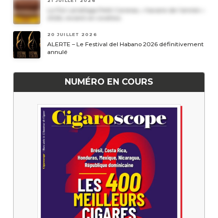
21 JUILLET 2026
Le Por Larrañaga Petit Coronas, « havane de l’année »
2026, revient en civettes
20 JUILLET 2026
ALERTE – Le Festival del Habano 2026 définitivement
annulé
NUMÉRO EN COURS