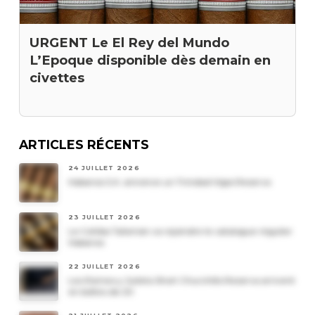
URGENT Le El Rey del Mundo
L’Epoque disponible dès demain en
civettes
ARTICLES RÉCENTS
24 JUILLET 2026
Habanos S.A. annonce un Trinidad Vigia Reserva
23 JUILLET 2026
Le Cohiba Talismán va rejoindre le catalogue régulier
Habanos
22 JUILLET 2026
Les Romeo y Julieta Short Churchills Reserva arrivent
en boîtes de 20