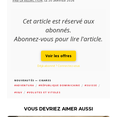
PAR LA RÉDACTION,
LE 20 JANVIER 2026
Cet article est réservé aux
abonnés.
Abonnez-vous pour lire l'article.
Voir les offres
Déjà abonné ? Connectez-vous
NOUVEAUTÉS — CIGARES
/
/
/
#ADVENTURA
#RÉPUBLIQUE DOMINICAINE
#SUISSE
/
#V&V
#VOLUTES ET VITOLES
VOUS DEVRIEZ AIMER AUSSI