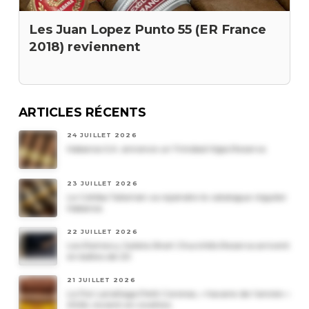
Les Juan Lopez Punto 55 (ER France
2018) reviennent
ARTICLES RÉCENTS
24 JUILLET 2026
Habanos S.A. annonce un Trinidad Vigia Reserva
23 JUILLET 2026
Le Cohiba Talismán va rejoindre le catalogue régulier
Habanos
22 JUILLET 2026
Les Romeo y Julieta Short Churchills Reserva arrivent
en boîtes de 20
21 JUILLET 2026
Le Por Larrañaga Petit Coronas, « havane de l’année »
2026, revient en civettes