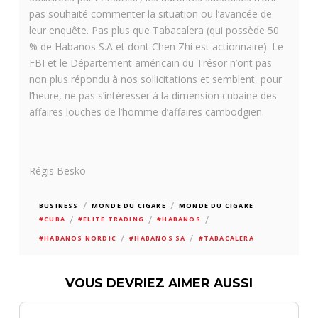
pas souhaité commenter la situation ou l’avancée de
leur enquête. Pas plus que Tabacalera (qui possède 50
% de Habanos S.A et dont Chen Zhi est actionnaire). Le
FBI et le Département américain du Trésor n’ont pas
non plus répondu à nos sollicitations et semblent, pour
l’heure, ne pas s’intéresser à la dimension cubaine des
affaires louches de l’homme d’affaires cambodgien.
Régis Besko
/
/
BUSINESS
MONDE DU CIGARE
MONDE DU CIGARE
/
/
/
#CUBA
#ELITE TRADING
#HABANOS
/
/
#HABANOS NORDIC
#HABANOS SA
#TABACALERA
VOUS DEVRIEZ AIMER AUSSI