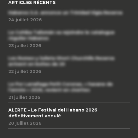
ARTICLES RÉCENTS
Habanos S.A. annonce un Trinidad Vigia Reserva
24 juillet 2026
Le Cohiba Talismán va rejoindre le catalogue
régulier Habanos
23 juillet 2026
Les Romeo y Julieta Short Churchills Reserva
arrivent en boîtes de 20
22 juillet 2026
Le Por Larrañaga Petit Coronas, « havane de
l’année » 2026, revient en civettes
21 juillet 2026
ALERTE – Le Festival del Habano 2026
définitivement annulé
20 juillet 2026